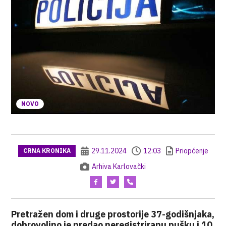
NOVO
29.11.2024
12:03
Priopćenje
CRNA KRONIKA
Arhiva Karlovački
Pretražen dom i druge prostorije 37-godišnjaka,
dobrovoljno je predao neregistriranu pušku i 10