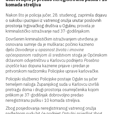
komada streljiva
Nakon što je policija jučer, 28. studenog, zaprimila
dojavu
o sukobu i pucnjavi iz vatrenog oružja unutar poslovnih
prostorija trgovačkog društva u Ogulinu,
provela je
kriminalističko istraživanje nad 37-godišnjakom.
Dovršenim kriminalističkim istraživanjem utvrđena je
osnovana sumnje da je muškarac počinio kazneno
djelo
Dovođenje u opasnost života i imovine
općeopasnom radnjom ili sredstvom
stoga je Općinskom
državnom odvjetništvu u Karlovcu podnijeto
Posebno
izvješće
kao dopuna kaznene prijave i predan je
pritvorskom nadzorniku Policijske uprave karlovačke.
Policijski službenici Policijske postaje Ogulin su jučer
temeljem naloga Županijskog suda u Karlovcu izvršili
pretragu doma i drugi prostorija osumnjičenika kojom
prilikom je 37-godišnjak dobrovoljno predao
neregistriranu pušku i 10 komada streljiva.
Zbog posjedovanja neregistriranog vatrenog oružja
nadležnom sudu bit će podnijet
Optužni prijedlog
zbog