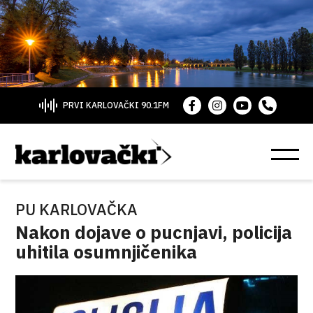
PRVI KARLOVAČKI 90.1FM
PU KARLOVAČKA
Nakon dojave o pucnjavi, policija
uhitila osumnjičenika