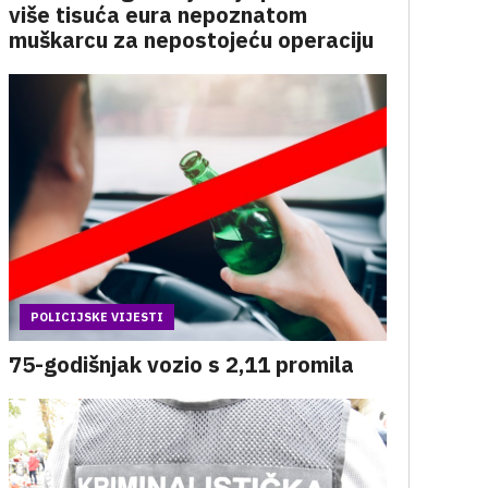
više tisuća eura nepoznatom
muškarcu za nepostojeću operaciju
POLICIJSKE VIJESTI
75-godišnjak vozio s 2,11 promila