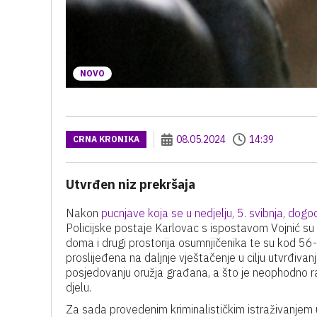
NOVO
08.05.2024
14:39
CRNA KRONIKA
Utvrđen niz prekršaja
Nakon
pucnjave koja se u nedjelju, 5. svibnja, dogo
Policijske postaje Karlovac s ispostavom Vojnić su
doma i drugi prostorija osumnjičenika te su kod 56-
proslijeđena na daljnje vještačenje u cilju utvrđivan
posjedovanju oružja građana, a što je neophodno rad
djelu.
Za sada provedenim kriminalističkim istraživanjem