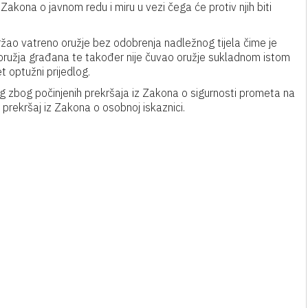
z Zakona o javnom redu i miru u vezi čega će protiv njih biti
ržao vatreno oružje bez odobrenja nadležnog tijela čime je
 oružja građana te također nije čuvao oružje sukladnom istom
t optužni prijedlog.
log zbog počinjenih prekršaja iz Zakona o sigurnosti prometa na
 prekršaj iz Zakona o osobnoj iskaznici.