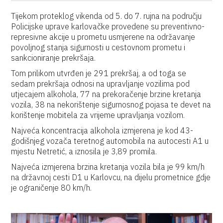
Tijekom proteklog vikenda od 5. do 7. rujna na području
Policijske uprave karlovačke provedene su preventivno-
represivne akcije u prometu usmjerene na održavanje
povoljnog stanja sigurnosti u cestovnom prometu i
sankcioniranje prekršaja.
Tom prilikom utvrđen je 291 prekršaj, a od toga se
sedam prekršaja odnosi na upravljanje vozilima pod
utjecajem alkohola, 77 na prekoračenje brzine kretanja
vozila, 38 na nekorištenje sigurnosnog pojasa te devet na
korištenje mobitela za vrijeme upravljanja vozilom.
Najveća koncentracija alkohola izmjerena je kod 43-
godišnjeg vozača teretnog automobila na autocesti A1 u
mjestu Netretić, a iznosila je 3,89 promila.
Najveća izmjerena brzina kretanja vozila bila je 99 km/h
na državnoj cesti D1 u Karlovcu, na dijelu prometnice gdje
je ograničenje 80 km/h.