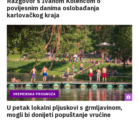
Razgovor s Ivanom Kolencom o
povijesnim danima oslobađanja
karlovačkog kraja
VREMENSKA PROGNOZA
U petak lokalni pljuskovi s grmljavinom,
mogli bi donijeti popuštanje vrućine