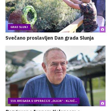
GRAD SLUNJ
Svečano proslavljen Dan grada Slunja
110. BRIGADA U OPERACIJI „OLUJA“ - KLJUČ...