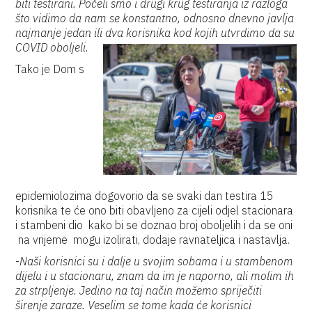
biti testirani. Počeli smo i drugi krug testiranja iz razloga
što vidimo da nam se konstantno, odnosno dnevno javlja
najmanje jedan ili dva korisnika kod kojih utvrdimo da su
COVID oboljeli.
Tako je Dom s
epidemiolozima dogovorio da se svaki dan testira 15
korisnika te će ono biti obavljeno za cijeli odjel stacionara
i stambeni dio kako bi se doznao broj oboljelih i da se oni
na vrijeme mogu izolirati, dodaje ravnateljica i nastavlja.
-
Naši korisnici su i dalje u svojim sobama i u stambenom
dijelu i u stacionaru, znam da im je naporno, ali molim ih
za strpljenje. Jedino na taj način možemo spriječiti
širenje zaraze. Veselim se tome kada će korisnici