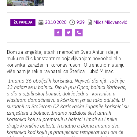
30.10.2020
9:29
Miloš Milovanović
ŽUPANIJA
Dom za smještaj starih i nemoćnih Sveti Antun i dalje
muku muči s konstantnim pojavljivanjem novooboljelih
korisnika, zaraženih koronavirusom. O trenutnom stanju
više nam je rekla ravnateljica Štefica Ljubić Mlinac:
-
Imamo 36 oboljelih korisnika. Najveći dio njih, točnije
33 nalazi se u bolnici. Dio ih je u Općoj bolnici Karlovac,
a dio u ogulinskoj bolnici, dok je jedna korisnica u
vlastitom domaćinstvu s kćerkom jer su tako odlučili. U
suradnji sa Stožerom CZ Karlovačke županije korisnici su
izmješteni u bolnice. Imamo nažalost šest umrlih
korisnika koji su preminuli u bolnici i imali su i neke
druge kronične bolesti. Trenutno u Domu imamo dva
korisnika kod kojih je primijećena temperatura i oni će