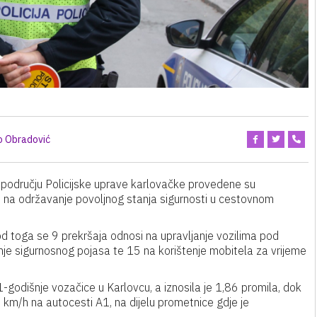
o Obradović
 području Policijske uprave karlovačke provedene su
 na održavanje povoljnog stanja sigurnosti u cestovnom
d toga se 9 prekršaja odnosi na upravljanje vozilima pod
nje sigurnosnog pojasa te 15 na korištenje mobitela za vrijeme
-godišnje vozačice u Karlovcu, a iznosila je 1,86 promila, dok
0 km/h na autocesti A1, na dijelu prometnice gdje je