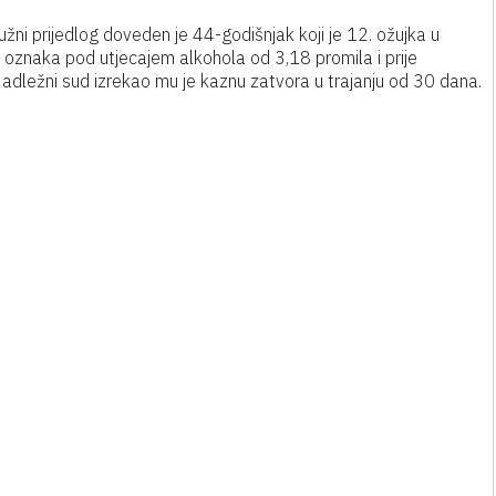
žni prijedlog doveden je 44-godišnjak koji je 12. ožujka u
h oznaka pod utjecajem alkohola od 3,18 promila i prije
Nadležni sud izrekao mu je kaznu zatvora u trajanju od 30 dana.