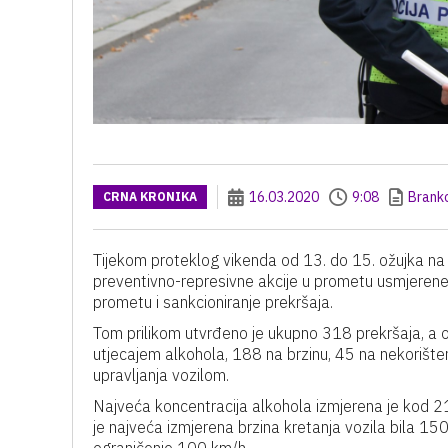
16.03.2020
9:08
Brank
CRNA KRONIKA
Tijekom proteklog vikenda od 13. do 15. ožujka na
preventivno-represivne akcije u prometu usmjerene
prometu i sankcioniranje prekršaja.
Tom prilikom utvrđeno je ukupno 318 prekršaja, a o
utjecajem alkohola, 188 na brzinu, 45 na nekorište
upravljanja vozilom.
Najveća koncentracija alkohola izmjerena je kod 21
je najveća izmjerena brzina kretanja vozila bila 15