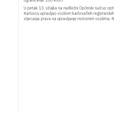
ograničenje 100 km/h.
U petak 13. ožujka na nadležni Općinski sud uz optu
Karlovcu upravljao vozilom karlovačkih registarski
stjecanja prava na upravljanje motornim vozilima. 