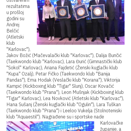
ostvarenim
rezultatima
u prošloj
godini su
Andrej
Belčić
(Atletski
klub
"Karlovac"),
Jakov Božić (Mačevalački klub "Karlovac"), Dalija Bunčić
(Taekwondo klub "Karlovac), Lara Đurić (Gimnastički klub
"Sokol" Karlovac), Ariana Fajdetić (Ženski kuglački klub
"Kupa" Ozalj), Petar Fičko (Taekwondo klub "Banija
Pandas"), Ema Hodak (Veslački klub "Korana"), Viktorija
Kampić (Kickboxing klub "Tigar" Slunj), Oscar Kovačić
(Taekwondo klub "Prana"), Leon Mušnjak (Kickboxing klub
"Tigar" Karlovac), Lea Novković (Atletski klub "Karlovac"),
Hana Sušanj (Ženski kuglački klub "Ogulin"), Lara Tuškan
(Taekwondo klub "Prana") i Leeloo Vukelja (Stolnoteniski
klub "Aquaestil").
Nagrađene su i sportske nade
Karlovačke
županije, a