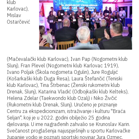
klub
Karlovac),
Mislav
Ostarčević
(Mačevalački klub Karlovac), Ivan Pap (Nogometni klub
Slunj), Fran Plevel (Nogometni klub Karlovac 1919),
Ivano Poljak (Škola nogometa Ogulin), Jure Roguljić
(Košarkaški klub Duga Resa), Laura Štefančić (Teniski
klub Karlovac), Tina Štrbenac (Ženski rukometni klub
Drenak, Slunj), Katarina Vladić (Odbojkaški klub Kelteks),
Helena Zdelar (Taekwondo klub Ozalj) i Niko Živčić
(Rukometni klub Drenak, Slunj). Uručeno je priznanje
Centru za ekspedicionizam, istraživanje i kulturu "Braća
Seljan", koji je u 2022. godini obilježio 25 godina
djelovanja. U ime nagrađenih zahvalio se Krunoslav Karin.
Svečanost proglašenja najuspješnijih u sportu Karlovačke
županije vodio je poznati sportski novinar Jura Ozmec.