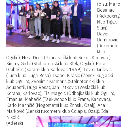
to su: Mario
Bosanac
(Kickboxing
klub Tigar,
Slunj),
David
Domitrović
(Rukometni
klub
Ogulin), Nera Đurić (Gimnastički klub Sokol, Karlovac),
Kimmy Grdić (Stolnoteniski klub Klek, Ogulin), Petar
Grubešić (Karate klub Karlovac 1969), Lovro Jurčević
(Judo klub Duga Resa), Isabel Kirasić (Ženski kuglački
klub Ogulin), Zvonimir Kramarić (Stolnoteniski klub
Aquaestil, Duga Resa), Jan Latković (Veslački klub
Korana, Karlovac), Ela Magdić (Odbojkaški klub Ogulin),
Emanuel Mahečić (Taekwondo klub Prana, Karlovac),
Karlo Marinčić (Nogometni klub Zrinski, Ozalj), Ana
Marković (Ženski rukometni klub Colapis, Ozalj),
Ida
Nikolić
(Atletski