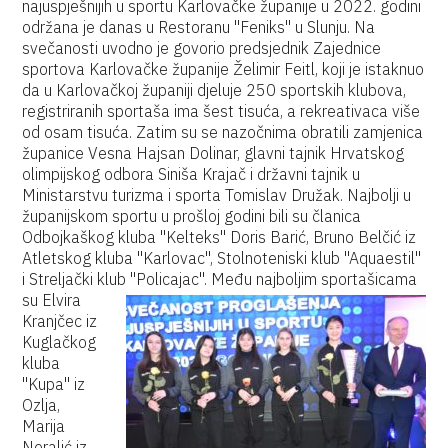
najuspješnijih u sportu Karlovačke županije u 2022. godini
održana je danas u Restoranu "Feniks" u Slunju. Na
svečanosti uvodno je govorio predsjednik Zajednice
sportova Karlovačke županije Želimir Feitl, koji je istaknuo
da u Karlovačkoj županiji djeluje 250 sportskih klubova,
registriranih sportaša ima šest tisuća, a rekreativaca više
od osam tisuća. Zatim su se nazočnima obratili zamjenica
županice Vesna Hajsan Dolinar, glavni tajnik Hrvatskog
olimpijskog odbora Siniša Krajač i državni tajnik u
Ministarstvu turizma i sporta Tomislav Družak. Najbolji u
županijskom sportu u prošloj godini bili su članica
Odbojkaškog kluba "Kelteks" Doris Barić, Bruno Belčić iz
Atletskog kluba "Karlovac", Stolnoteniski klub "Aquaestil"
i Streljački klub "Policajac".
Među najboljim sportašicama
su Elvira
Kranjčec iz
Kuglačkog
kluba
"Kupa" iz
Ozlja,
Marija
Neralić iz