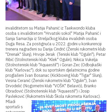
invaliditetom su Matija Pahanić iz Taekwondo kluba
osoba s invaliditetom "Hrvatski sokol" Matija Pahanić i
Sanja Samaržija iz Streljačkog kluba invalidnih osoba
Duga Resa. Za postignuća u 2022. godini u konkurenciji
trenera nagrađeni su Darija Cindrić (Ženski rukometni klub
"Drenak" Slunj), Hrvoje Jerak (Teniski klub "Ogulin"), Petar
Ribić (Stolnoteniski klub "Klek" Ogulin), Nikica Vukelja
(Stolnoteniski klub "Aquaestil") i Goran Zec (Odbojkaški
klub "Karlovac"), dok su sportskim djelatnicima godine
proglašeni Ivan Bosanac (Kickboxing klub "Tigar" Slunj),
Vesna Ceranić (Ženski rukometni klub "Ogulin"), Ivan
Drvodelić (Nogometni klub "VOŠK" Belavići), Branko
Obradović (Stolnoteniski klub "Aquaestil") i Josip
Pavleković (Rukometni klub Škola rukometa Karlovac).
Mladi
sportaši s