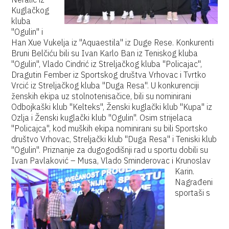
Kuglačkog
kluba
"Ogulin" i
Han Xue Vukelja iz "Aquaestila" iz Duge Rese. Konkurenti
Bruni Belčiću bili su Ivan Karlo Ban iz Teniskog kluba
"Ogulin", Vlado Cindrić iz Streljačkog kluba "Policajac",
Dragutin Fember iz Sportskog društva Vrhovac i Tvrtko
Vrcić iz Streljačkog kluba "Duga Resa". U konkurenciji
ženskih ekipa uz stolnotenisačice, bili su nominirani
Odbojkaški klub "Kelteks", Ženski kuglački klub "Kupa" iz
Ozlja i Ženski kuglački klub "Ogulin". Osim strijelaca
"Policajca", kod muških ekipa nominirani su bili Sportsko
društvo Vrhovac, Streljački klub "Duga Resa" i Teniski klub
"Ogulin". Priznanje za dugogodišnji rad u sportu dobili su
Ivan Pavlaković – Musa, Vlado Sminderovac i Krunoslav
Karin.
Nagrađeni
sportaši s