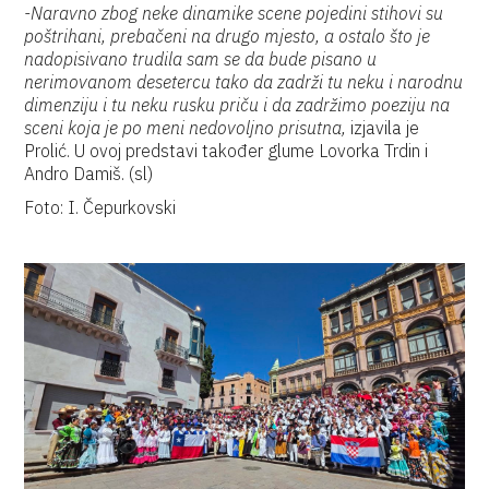
-Naravno zbog neke dinamike scene pojedini stihovi su
poštrihani, prebačeni na drugo mjesto, a ostalo što je
nadopisivano trudila sam se da bude pisano u
nerimovanom desetercu tako da zadrži tu neku i narodnu
dimenziju i tu neku rusku priču i da zadržimo poeziju na
sceni koja je po meni nedovoljno prisutna,
izjavila je
Prolić. U ovoj predstavi također glume Lovorka Trdin i
Andro Damiš. (sl)
Foto: I. Čepurkovski