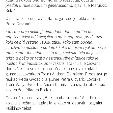
kultura i okoliš ono što moramo njegovati, očuvati i
predati u ruke budućim generacijama
, izjavila je Maruškić
Kulaš.
O nastanku predstave „Na tragu“ više je rekla autorica
Petra Cicvarić.
-
Ja sam prije nekih godinu dana dobila molbu da
napišem tekst od kojeg ćemo moći napraviti predstavu
koja će biti vezana uz Aquatiku. Tako sam počela
istraživati i naišla na podatak kako u našim rijekama sve
manje ima ribe mladice i to mi je nekako bila ideja za
tekst, a pošto se radi o nestanku ribe mladice tako je
nastao kriminalistički žanr teksta,
istaknula je Cicvarić
dodavši kako se okupila odlična ekipa s dvoje mladih
glumaca, Lovorkom Trdin i Androm Damišem. Predstavu je
režirao Peđa Gvozdić, a glume Petra Cicvarić, Lovorka
Trdin, Vanja Gvozdić i Andro Damiš, a za izradu lutaka bio
je zadužen Mladen Bolfek.
Govoreći o predstavi „Bajka o ribaru i ribici“ Ana Prolić
koja ju je režirala, naglasila je kako su ostavili integralni
Puškinov tekst.