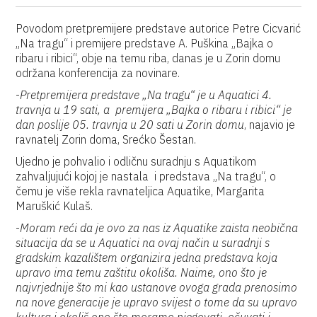
Povodom pretpremijere predstave autorice Petre Cicvarić
„Na tragu“ i premijere predstave A. Puškina „Bajka o
ribaru i ribici“, obje na temu riba, danas je u Zorin domu
održana konferencija za novinare.
-
Pretpremijera predstave „Na tragu“ je u Aquatici 4.
travnja u 19 sati, a premijera „Bajka o ribaru i ribici“ je
dan poslije 05. travnja u 20 sati u Zorin domu
, najavio je
ravnatelj Zorin doma, Srećko Šestan.
Ujedno je pohvalio i odličnu suradnju s Aquatikom
zahvaljujući kojoj je nastala i predstava „Na tragu“, o
čemu je više rekla ravnateljica Aquatike, Margarita
Maruškić Kulaš.
-
Moram reći da je ovo za nas iz Aquatike zaista neobična
situacija da se u Aquatici na ovaj način u suradnji s
gradskim kazalištem organizira jedna predstava koja
upravo ima temu zaštitu okoliša. Naime, ono što je
najvrjednije što mi kao ustanove ovoga grada prenosimo
na nove generacije je upravo svijest o tome da su upravo