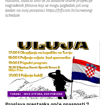
nastavili, odlučili smo se za dodatne online projekcije
nagrađenih filmova koji se mogu pogledati još ovaj
tjedan na ovoj poveznici https://frff.com.hr/screening-
schedule
TURANJ - SRCE OTPORA, DUH POBJEDE
Proslava prestanka opće opasnosti 7.