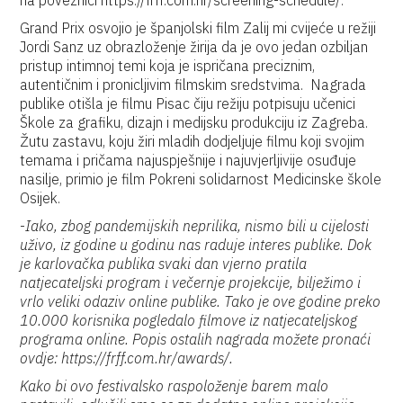
na poveznici https://frff.com.hr/screening-schedule/.
Grand Prix osvojio je španjolski film Zalij mi cvijeće u režiji
Jordi Sanz uz obrazloženje žirija da je ovo jedan ozbiljan
pristup intimnoj temi koja je ispričana preciznim,
autentičnim i pronicljivim filmskim sredstvima. Nagrada
publike otišla je filmu Pisac čiju režiju potpisuju učenici
Škole za grafiku, dizajn i medijsku produkciju iz Zagreba.
Žutu zastavu, koju žiri mladih dodjeljuje filmu koji svojim
temama i pričama najuspješnije i najuvjerljivije osuđuje
nasilje, primio je film Pokreni solidarnost Medicinske škole
Osijek.
-
Iako, zbog pandemijskih neprilika, nismo bili u cijelosti
uživo, iz godine u godinu nas raduje interes publike. Dok
je karlovačka publika svaki dan vjerno pratila
natjecateljski program i večernje projekcije, bilježimo i
vrlo veliki odaziv online publike. Tako je ove godine preko
10.000 korisnika pogledalo filmove iz natjecateljskog
programa online. Popis ostalih nagrada možete pronaći
ovdje: https://frff.com.hr/awards/.
Kako bi ovo festivalsko raspoloženje barem malo