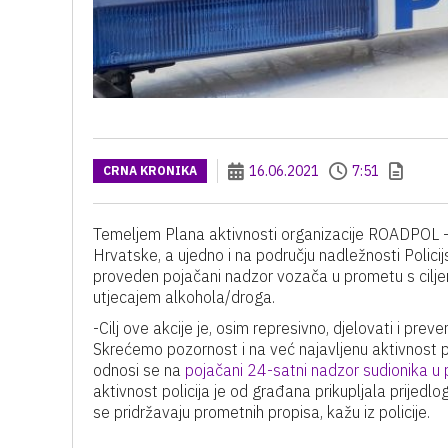
16.06.2021
7:51
CRNA KRONIKA
Temeljem Plana aktivnosti organizacije ROADPOL - 
Hrvatske, a ujedno i na području nadležnosti Policij
proveden pojačani nadzor vozača u prometu s cilje
utjecajem alkohola/droga.
-Cilj ove akcije je, osim represivno, djelovati i pre
Skrećemo pozornost i na već najavljenu aktivnost pol
odnosi se na
pojačani 24-satni nadzor sudionika 
aktivnost policija je od građana prikupljala prije
se pridržavaju prometnih propisa, kažu iz policije.