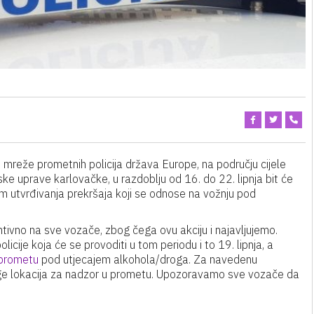
mreže prometnih policija država Europe, na području cijele
ske uprave karlovačke, u razdoblju od 16. do 22. lipnja bit će
m utvrđivanja prekršaja koji se odnose na vožnju pod
ventivno na sve vozače, zbog čega ovu akciju i najavljujemo.
icije koja će se provoditi u tom periodu i to 19. lipnja, a
u prometu
pod utjecajem alkohola/droga. Za navedenu
dloge lokacija za nadzor u prometu. Upozoravamo sve vozače da