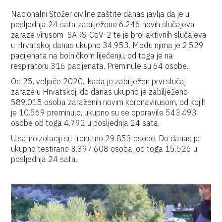
Nacionalni Stožer civilne zaštite danas javlja da je u
posljednja 24 sata zabilježeno 6.246 novih slučajeva
zaraze virusom SARS-CoV-2 te je broj aktivnih slučajeva
u Hrvatskoj danas ukupno 34.953. Među njima je 2.529
pacijenata na bolničkom liječenju, od toga je na
respiratoru 316 pacijenata. Preminule su 64 osobe.
Od 25. veljače 2020., kada je zabilježen prvi slučaj
zaraze u Hrvatskoj, do danas ukupno je zabilježeno
589.015 osoba zaraženih novim koronavirusom, od kojih
je 10.569 preminulo, ukupno su se oporavile 543.493
osobe od toga 4.792 u posljednja 24 sata.
U samoizolaciji su trenutno 29.853 osobe. Do danas je
ukupno testirano 3.397.608 osoba, od toga 15.526 u
posljednja 24 sata.