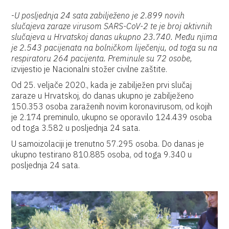
-
U posljednja 24 sata zabilježeno je 2.899 novih
slučajeva zaraze virusom SARS-CoV-2 te je broj aktivnih
slučajeva u Hrvatskoj danas ukupno 23.740. Među njima
je 2.543 pacijenata na bolničkom liječenju, od toga su na
respiratoru 264 pacijenta. Preminule su 72 osobe,
izvijestio je Nacionalni stožer civilne zaštite.
Od 25. veljače 2020., kada je zabilježen prvi slučaj
zaraze u Hrvatskoj, do danas ukupno je zabilježeno
150.353 osoba zaraženih novim koronavirusom, od kojih
je 2.174 preminulo, ukupno se oporavilo 124.439 osoba
od toga 3.582 u posljednja 24 sata.
U samoizolaciji je trenutno 57.295 osoba. Do danas je
ukupno testirano 810.885 osoba, od toga 9.340 u
posljednja 24 sata.