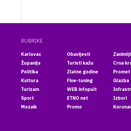
RUBRIKE
Karlovac
Obavijesti
Zanimlji
Županija
Turisti kažu
Crna kr
Politika
Zlatne godine
Promet
Kultura
Fine-tuning
Glazba
Turizam
WEB infopult
Infrast
Sport
ETNO net
Izbori
Mozaik
Promo
Koronav