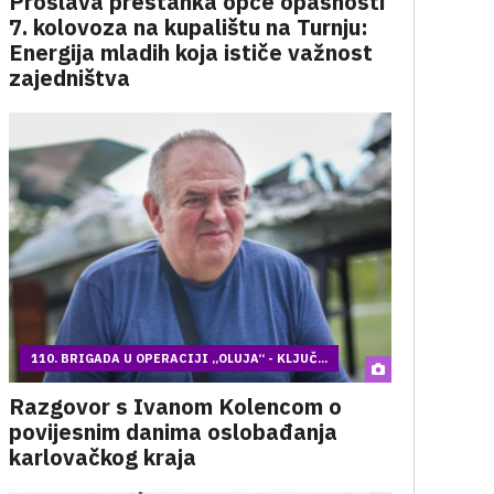
Proslava prestanka opće opasnosti
7. kolovoza na kupalištu na Turnju:
Energija mladih koja ističe važnost
zajedništva
110. BRIGADA U OPERACIJI „OLUJA“ - KLJUČ...
Razgovor s Ivanom Kolencom o
povijesnim danima oslobađanja
karlovačkog kraja