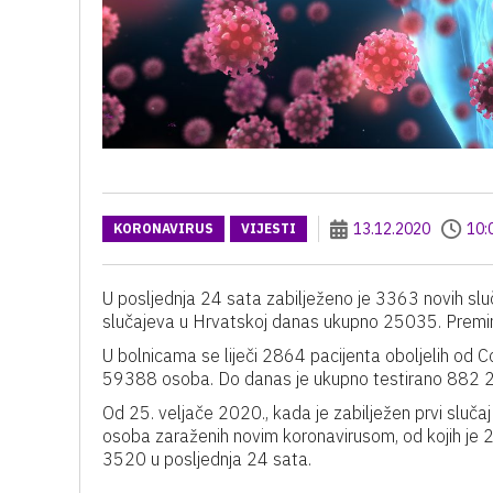
13.12.2020
10:
KORONAVIRUS
VIJESTI
U posljednja 24 sata zabilježeno je 3363 novih slu
slučajeva u Hrvatskoj danas ukupno 25035. Preminul
U bolnicama se liječi 2864 pacijenta oboljelih od Co
59388 osoba. Do danas je ukupno testirano 882 2
Od 25. veljače 2020., kada je zabilježen prvi sluč
osoba zaraženih novim koronavirusom, od kojih je
3520 u posljednja 24 sata.