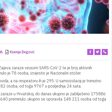
06
Ksenija Begović
čajeva zaraze virusom SARS-CoV-2 te je broj aktivnih
o je 78 osoba, izvijestio je Nacionalni stožer.
vida, a na respiratoru ih je 295. U samoizolaciji je trenutno
82 osoba, od toga 9767 u posljednja 24 sata.
aj zaraze u Hrvatskoj, do danas ukupno je zabilježeno 175886
 2640 preminulo, ukupno se oporavila 148 211 osoba od toga