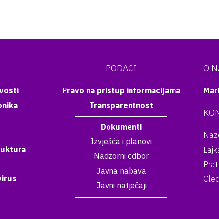
PODACI
O 
vosti
Pravo na pristup informacijama
Mar
onika
Transparentnost
KON
Dokumenti
Nazo
Izvješća i planovi
ruktura
Lajk
Nadzorni odbor
Prat
Javna nabava
irus
Gled
Javni natječaji