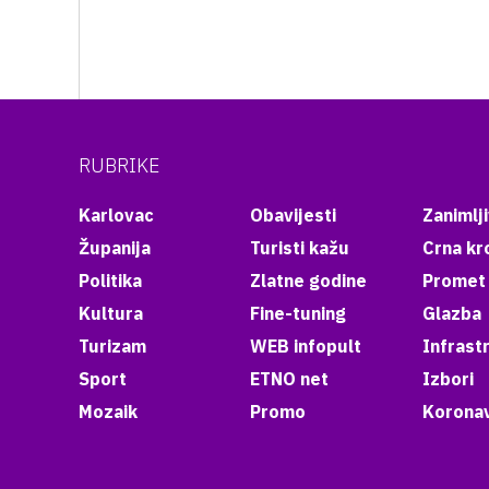
RUBRIKE
Karlovac
Obavijesti
Zanimlji
Županija
Turisti kažu
Crna kr
Politika
Zlatne godine
Promet
Kultura
Fine-tuning
Glazba
Turizam
WEB infopult
Infrast
Sport
ETNO net
Izbori
Mozaik
Promo
Koronav