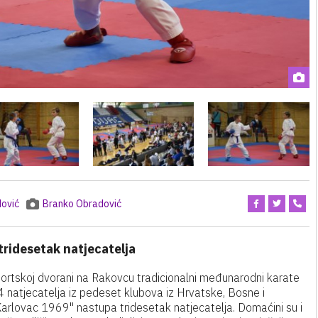
ović
Branko Obradović
tridesetak natjecatelja
ortskoj dvorani na Rakovcu tradicionalni međunarodni karate
4 natjecatelja iz pedeset klubova iz Hrvatske, Bosne i
"Karlovac 1969" nastupa tridesetak natjecatelja. Domaćini su i