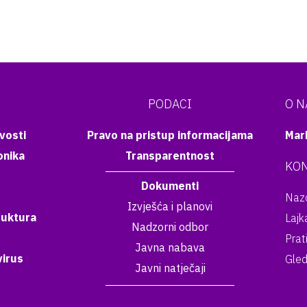
PODACI
O 
vosti
Pravo na pristup informacijama
Mar
onika
Transparentnost
KON
Dokumenti
Nazo
Izvješća i planovi
ruktura
Lajk
Nadzorni odbor
Prat
Javna nabava
irus
Gled
Javni natječaji