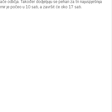
če odličja. Također dodjeljuju se pehari za tri najuspješnija
rnir je počeo u 10 sati, a završit će oko 17 sati.