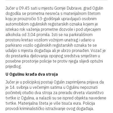
Jučer u 09.45 sati u mjestu Gornje Dubrave, grad Ogulin
dogodila se prometna nesreća s materijalnom štetom
koju je prouzročio 53-godišnjak upravljajući osobnim
automobilom ogulinskih registarskih oznaka kojem je
istekao rok važenja prometne dozvole i pod utjecajem
alkohola od 3,04 promila. Isti se na parkirališnom
prostoru kretao vozilom vožnjom unatrag i udario u
parkirano vozilo ogulinskih registarskih oznaka te se
udaljio s mjesta događaja ali je ubrzo pronađen. Vozač je
do prestanka djelovanja opojnog sredstva smješten u
posebne prostorije policije te protiv njega slijedi optužni
prijedlog.
U Ogulinu krađa dva stroja
Jučer je u policijskoj postaji Ogulin zaprimljena prijava da
je 14. svibnja u večernjim satima u Ogulinu nepoznati
počinitelj otuđio dva stroja za preradu drveta vlasništvo
tvrtke iz Ogulina, a nalazili su se ispred objekta navedene
tvrtke. Materijalna šteta je više tisuća eura. Policija
provodi kriminalističko istraživanje ovog događaja.