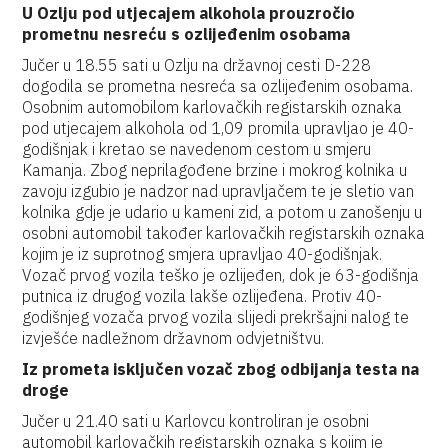
U Ozlju pod utjecajem alkohola prouzročio
prometnu nesreću s ozlijeđenim osobama
Jučer u 18.55 sati u Ozlju na državnoj cesti D-228
dogodila se prometna nesreća sa ozlijeđenim osobama.
Osobnim automobilom karlovačkih registarskih oznaka
pod utjecajem alkohola od 1,09 promila upravljao je 40-
godišnjak i kretao se navedenom cestom u smjeru
Kamanja. Zbog neprilagođene brzine i mokrog kolnika u
zavoju izgubio je nadzor nad upravljačem te je sletio van
kolnika gdje je udario u kameni zid, a potom u zanošenju u
osobni automobil također karlovačkih registarskih oznaka
kojim je iz suprotnog smjera upravljao 40-godišnjak.
Vozač prvog vozila teško je ozlijeđen, dok je 63-godišnja
putnica iz drugog vozila lakše ozlijeđena. Protiv 40-
godišnjeg vozača prvog vozila slijedi prekršajni nalog te
izvješće nadležnom državnom odvjetništvu.
Iz prometa isključen vozač zbog odbijanja testa na
droge
Jučer u 21.40 sati u Karlovcu kontroliran je osobni
automobil karlovačkih registarskih oznaka s kojim je