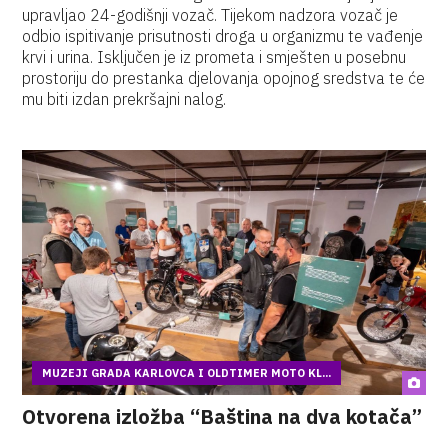
upravljao 24-godišnji vozač. Tijekom nadzora vozač je
odbio ispitivanje prisutnosti droga u organizmu te vađenje
krvi i urina. Isključen je iz prometa i smješten u posebnu
prostoriju do prestanka djelovanja opojnog sredstva te će
mu biti izdan prekršajni nalog.
MUZEJI GRADA KARLOVCA I OLDTIMER MOTO KL...
Otvorena izložba “Baština na dva kotača”