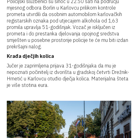
Policijski službenici su sinoć u 22.50 sati na području
mjesnog odbora Borlin u Karlovcu prilikom kontrole
prometa utvrdili da osobnim automobilom karlovačkih
registarskih oznaka pod utjecajem alkohola od 1,63
promila upravlja 51-godišnjak. Vozač je isključen iz
prometa i do prestanka djelovanja opojnog sredstva
smješten u posebne prostorije policije te će mu biti izdan
prekršajni nalog.
Krađa dječjih kolica
Jučer je zaprimljena prijava 31-godišnjaka da mu je
nepoznati počinitelj iz dvorišta u gradskoj četvrti Drežnik-
Hrnetić u Karlovcu otuđio dječja kolica. Materijalna šteta
je više stotina eura.