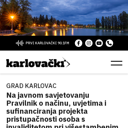
PRVI KARLOVAČKI 90.1FM
GRAD KARLOVAC
Na javnom savjetovanju
Pravilnik o načinu, uvjetima i
sufinanciranja projekta
pristupačnosti osoba s
invaliditetom pri višestambenim