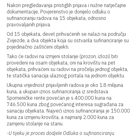
Nakon pregledavanja pristiglih prijava i nužne natječajne
dokumentacije, Povjerenstvo je donijelo odluku o
sufinanciranju radova na 15 objekata, odnosno
pravovaljanih prijava.
Od 15 objekata, devet prihvaćenih se nalazi na području
Zvijezde, a dva objekta koja su ostvarila sufinanciranje su
pojedinačno zaštićeni objekti.
Tako će radovi na izmjeni stolarije (prozori, izlozi) biti
provedeni na osam objekata, oni na krovištu na pet
objekata, prihvaćeni su radovi na pročelju jednog objekta,
te statička sanacija ulaznog portala na jednom objektu.
Ukupna vrijednost prijavljenih radova je oko 1.8 milijuna
kuna, a ukupan iznos sufinanciranja iz sredstava
Spomeničke rente povećan je s 400.000 kuna na
746.500 kuna zbog povećanog interesa sugrađana za
sanaciju objekata. Najveći iznos sufinanciranja je 150.000
kuna za izmjenu krovišta, a najmanji 2.000 kuna za
zamjenu stolarije na stanu.
-U tijeku je proces dodjele Odluka o sufinanciranju