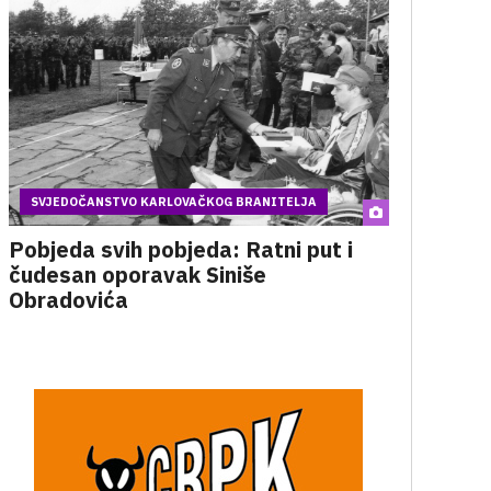
SVJEDOČANSTVO KARLOVAČKOG BRANITELJA
Pobjeda svih pobjeda: Ratni put i
čudesan oporavak Siniše
Obradovića