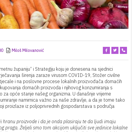
00
Miloš Milovanović
metnu županiju“ i Strategiju koju je donesena na sjednici
prječavanja širenja zaraze virusom COVID-19, Stožer civilne
utjecale i na poslovne procese lokalnih proizvođača domaćih
i kupovanja domaćih proizvoda i njihovog konzumiranja s
ro za opće stanje našeg organizma. U današnje vrijeme
zumiranje namirnica važno za naše zdravlje, a da je tome tako
ji proizlaze iz poljoprivrednih gospodarstava s područja
 hranu proizvode i da je onda plasiraju te da ljudi imaju
og praga. Željeli smo tom akcijom uključiti sve jedinice lokalne