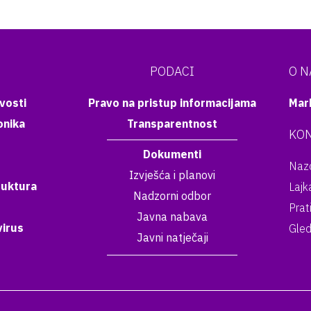
PODACI
O 
vosti
Pravo na pristup informacijama
Mar
onika
Transparentnost
KON
Dokumenti
Nazo
Izvješća i planovi
ruktura
Lajk
Nadzorni odbor
Prat
Javna nabava
irus
Gled
Javni natječaji