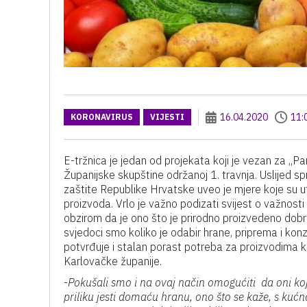
16.04.2020
11:
KORONAVIRUS
VIJESTI
E-tržnica je jedan od projekata koji je vezan za „Pa
Županijske skupštine održanoj 1. travnja. Uslijed s
zaštite Republike Hrvatske uveo je mjere koje su 
proizvoda. Vrlo je važno podizati svijest o važnost
obzirom da je ono što je prirodno proizvedeno dob
svjedoci smo koliko je odabir hrane, priprema i kon
potvrđuje i stalan porast potreba za proizvodima ko
Karlovačke županije.
-
Pokušali smo i na ovaj način omogućiti da oni koji
priliku jesti domaću hranu, ono što se kaže, s kućn