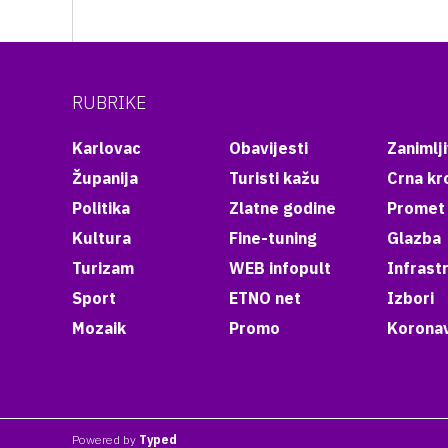
RUBRIKE
Karlovac
Obavijesti
Zanimlji
Županija
Turisti kažu
Crna kr
Politika
Zlatne godine
Promet
Kultura
Fine-tuning
Glazba
Turizam
WEB infopult
Infrast
Sport
ETNO net
Izbori
Mozaik
Promo
Koronav
Powered by
Typed