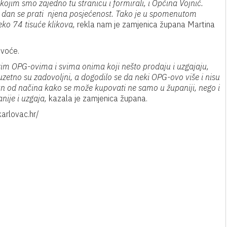
 kojim smo zajedno tu stranicu i formirali, i Općina Vojnić.
i dan se prati njena posjećenost. Tako je u spomenutom
eko 74 tisuće klikova,
rekla nam je zamjenica župana Martina
 voće.
vim OPG-ovima i svima onima koji nešto prodaju i uzgajaju,
zetno su zadovoljni, a dogodilo se da neki OPG-ovo više i nisu
dan od načina kako se može kupovati ne samo u županiji, nego i
ije i uzgaja,
kazala je zamjenica župana.
karlovac.hr/