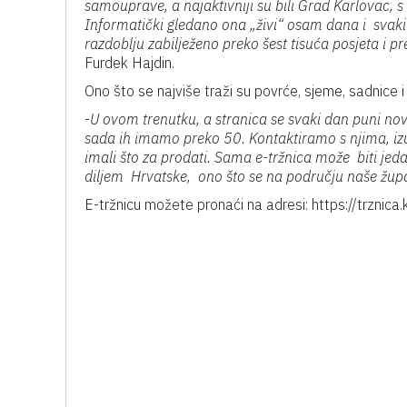
samouprave, a najaktivniji su bili Grad Karlovac, s
Informatički gledano ona „živi“ osam dana i svak
razdoblju zabilježeno preko šest tisuća posjeta i pr
Furdek Hajdin.
Ono što se najviše traži su povrće, sjeme, sadnice i
-
U ovom trenutku, a stranica se svaki dan puni no
sada ih imamo preko 50. Kontaktiramo s njima, izu
imali što za prodati. Sama e-tržnica može biti je
diljem Hrvatske, ono što se na području naše župan
E-tržnicu možete pronaći na adresi: https://trznica.