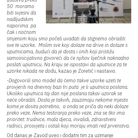
50 moramo
biti svjesni da
nadljudskim
naporima pa
čak i noćnom
smjenom koju smo počeli uvađati da stignemo obraditi
sve te uzorke. Molim sve koji dolaze na drive in dolaze s
uputnicama, budući da je dosta i onih koji pristižu
samoinicijativno govoreći da će njihov liječnik naknadno
poslati uputnicu. Na kraju se ispostavi da uputnice za te
uzorke nikada ne dođu,
kazao je Zoretić i nastavio.
-
Dogovorili smo model da ćemo takve uzorke uzeti te
provjeriti na dnevnoj bazi tri puta je li uputnica poslana.
Ukoliko uputnica taj dan nije poslana takav uzorak se
neće obraditi. Dosta je takvih, zauzimaju nekome mjesto
kome je dosita potrebno, a onda se priča da neki dolaze
preko veze. Nema testiranja preko veze, zna se tko ima
prioritet: trudnice, mala djeca, invalidi, zdravstveni
radnici, prosvjeta i ostali koji moraju imati red prvenstva.
Od danas je Zavod uveo i dodatni tim za uzimanje