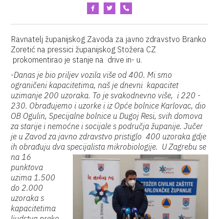
Ravnatelj županijskog Zavoda za javno zdravstvo Branko
Zoretić na pressici županijskog Stožera CZ
prokomentirao je stanje na drive in- u.
-
Danas je bio priljev vozila više od 400. Mi smo
ograničeni kapacitetima, naš je dnevni kapacitet
uzimanje 200 uzoraka. To je svakodnevno više, i 220 -
230. Obrađujemo i uzorke i iz Opće bolnice Karlovac, dio
OB Ogulin, Specijalne bolnice u Dugoj Resi, svih domova
za starije i nemoćne i socijale s područja županije. Jučer
je u Zavod za javno zdravstvo pristiglo 400 uzoraka gdje
ih obrađuju dva
specijalista mikrobiologije. U Zagrebu se
na 16
punktova
uzima 1.500
do 2.000
uzoraka s
kapacitetima
ljudstva preko