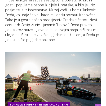
Muzej udruge vitezova svetog Jurja posjetili su brojni
gosti i popularne osobe iz cijele Hrvatske, a bilo je i niz
posjetitelja iz inozemstva. Muzej vodi Ljubomir Jurković
Deda, koji najviše voli kada mu dođu poznati Karlovčani.
Tako je u goste došao predsjednik Gradske četvrti Novi
centar dr. Josip Žunić. Ljubomir Jurković Deda proveo je
gosta kroz muzej i govorio mu o svojim brojnim filmskim
ulogama. Susret je završio ugodnim druženjem, a Deda je
gostu uručio prigodne poklone.
FORMULA STUDENT - RITEH RACING TEAM