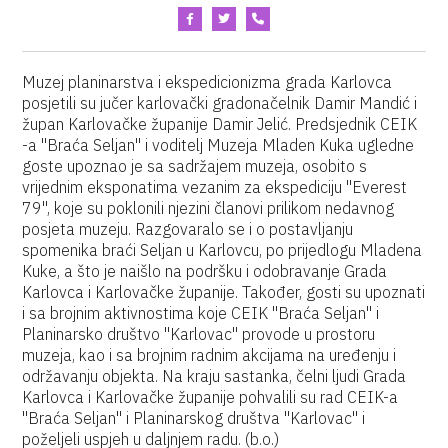
Muzej planinarstva i ekspedicionizma grada Karlovca
posjetili su jučer karlovački gradonačelnik Damir Mandić i
župan Karlovačke županije Damir Jelić. Predsjednik CEIK
-a "Braća Seljan" i voditelj Muzeja Mladen Kuka ugledne
goste upoznao je sa sadržajem muzeja, osobito s
vrijednim eksponatima vezanim za ekspediciju "Everest
79", koje su poklonili njezini članovi prilikom nedavnog
posjeta muzeju. Razgovaralo se i o postavljanju
spomenika braći Seljan u Karlovcu, po prijedlogu Mladena
Kuke, a što je naišlo na podršku i odobravanje Grada
Karlovca i Karlovačke županije. Također, gosti su upoznati
i sa brojnim aktivnostima koje CEIK "Braća Seljan" i
Planinarsko društvo "Karlovac" provode u prostoru
muzeja, kao i sa brojnim radnim akcijama na uređenju i
održavanju objekta. Na kraju sastanka, čelni ljudi Grada
Karlovca i Karlovačke županije pohvalili su rad CEIK-a
"Braća Seljan" i Planinarskog društva "Karlovac" i
poželjeli uspjeh u daljnjem radu. (b.o.)