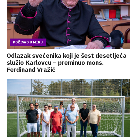
POČIVAO U MIRU
Odlazak svećenika koji je šest desetljeća
služio Karlovcu – preminuo mons.
Ferdinand Vražić