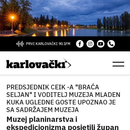
PRVI KARLOVAČKI 90.1FM
PREDSJEDNIK CEIK -A "BRAĆA
SELJAN" I VODITELJ MUZEJA MLADEN
KUKA UGLEDNE GOSTE UPOZNAO JE
SA SADRŽAJEM MUZEJA
Muzej planinarstva i
ekspedicionizma posjetili župan