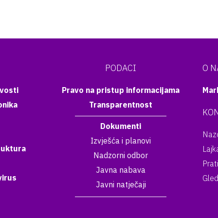
PODACI
O 
vosti
Pravo na pristup informacijama
Mar
onika
Transparentnost
KON
Dokumenti
Nazo
Izvješća i planovi
ruktura
Lajk
Nadzorni odbor
Prat
Javna nabava
irus
Gled
Javni natječaji