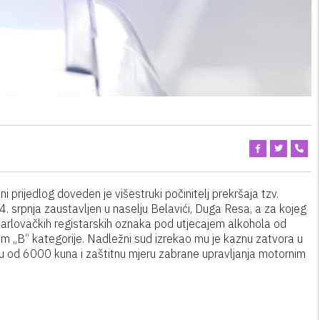
 prijedlog doveden je višestruki počinitelj prekršaja tzv.
 14. srpnja zaustavljen u naselju Belavići, Duga Resa, a za kojeg
arlovačkih registarskih oznaka pod utjecajem alkohola od
om „B“ kategorije. Nadležni sud izrekao mu je kaznu zatvora u
su od 6000 kuna i zaštitnu mjeru zabrane upravljanja motornim