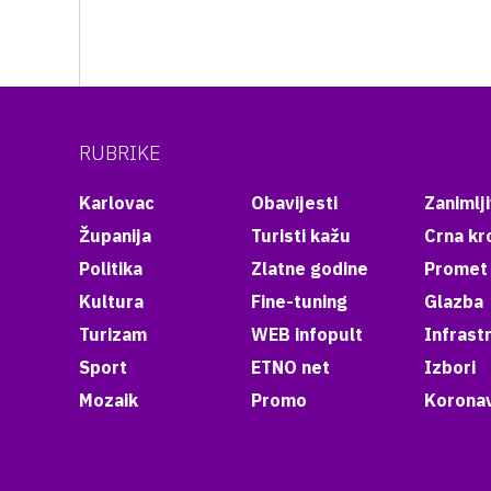
RUBRIKE
Karlovac
Obavijesti
Zanimlji
Županija
Turisti kažu
Crna kr
Politika
Zlatne godine
Promet
Kultura
Fine-tuning
Glazba
Turizam
WEB infopult
Infrast
Sport
ETNO net
Izbori
Mozaik
Promo
Koronav