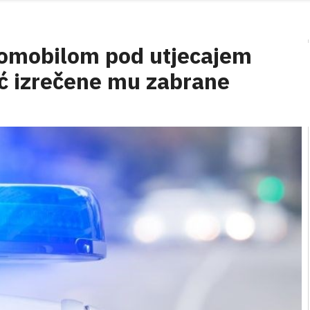
tomobilom pod utjecajem
eć izrečene mu zabrane