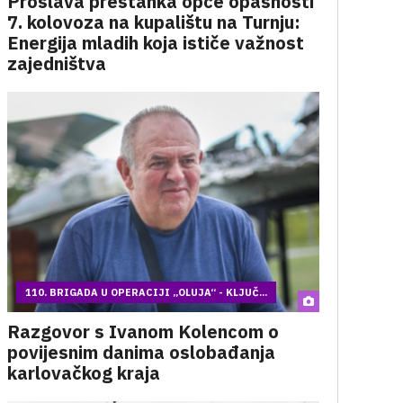
Proslava prestanka opće opasnosti
7. kolovoza na kupalištu na Turnju:
Energija mladih koja ističe važnost
zajedništva
110. BRIGADA U OPERACIJI „OLUJA“ - KLJUČ...
Razgovor s Ivanom Kolencom o
povijesnim danima oslobađanja
karlovačkog kraja