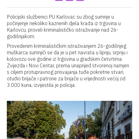
Policijski službenici PU Karlovac su zbog sumnje u
počinjenje nekoliko kaznenih djela krađa iz trgovina u
Karlovcu, proveli kriminalističko istraživanje nad 26-
godišnjakom.
Provedenim kriminalističkim istraživanjem 26-godišnjeg
muškarca sumnjiči se da je u pet navrata u lipnju, srpnju i
kolovozu ove godine iz trgovina u gradskim četvrtima
Zvijezda i Novi Centar, prema unaprijed stvorenoj namjeri
s ciljem protupravnog prisvajanja tuđe pokretne stvari,
otuđio brijače i patrone za brijače u vrijednosti većoj od
3.000 kuna, izvijestila je policija.