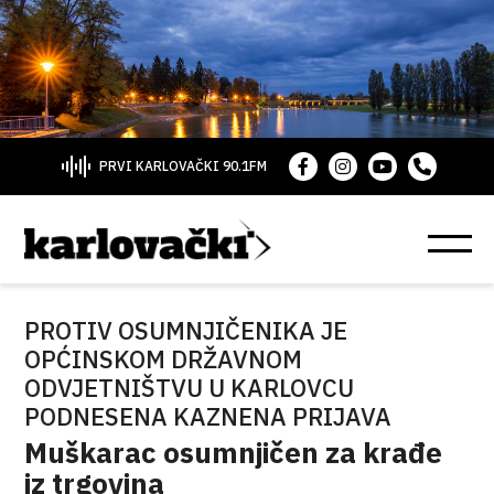
PRVI KARLOVAČKI 90.1FM
PROTIV OSUMNJIČENIKA JE
OPĆINSKOM DRŽAVNOM
ODVJETNIŠTVU U KARLOVCU
PODNESENA KAZNENA PRIJAVA
Muškarac osumnjičen za krađe
iz trgovina