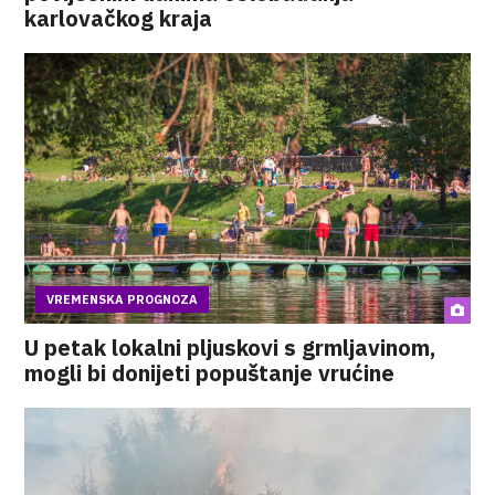
karlovačkog kraja
VREMENSKA PROGNOZA
U petak lokalni pljuskovi s grmljavinom,
mogli bi donijeti popuštanje vrućine