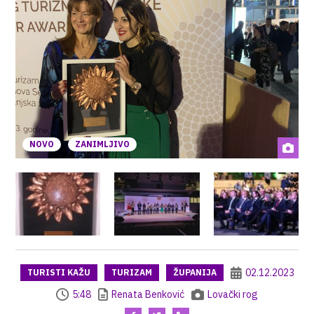
NOVO
ZANIMLJIVO
02.12.2023
TURISTI KAŽU
TURIZAM
ŽUPANIJA
5:48
Renata Benković
Lovački rog