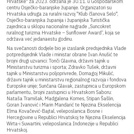
Hrvatske" za 2023. održana je 30.11. u Gospodarskom
centru Osječko-baranjske županije. Organizatori su
Hrvatska udruga za ruralni razvoj "Klub članova Selo",
Osječko-baranjska županija i županijska Turistička
zajednica u sklopu nacionalne nagrade „Suncokret
ruralnog turizma Hrvatske – Sunflower Award“, koja se
održava već jedanaestu godinu.
Na svečanosti dodjele bio je izaslanik predsjednika Vlade
potpredsjednik Vlade i ministar obrane Ivan Anušić te
brojni drugi uzvanici: Tonči Glavina, državni tajnik u
Ministarstvu turizma i sporta; Zdravko Tušek, državni
tajnik u Ministarstvu poljoprivrede, Domagoj Mikulić,
državni tajnik u ministarstvu regionalnog razvoja i fondova
Europske unije; Sunčana Glavak, zastupnica u Europskom
parlamentu., brojni zastupnici u Hrvatskom Saboru:
Nataša Tramišak, Madgalena Komes, Stipan Šašlin,
Goran Ivanović i Marin Mandarić te Njezina Ekselencija
Elma Kovačević-Bajtal, veleposlanica Bosne i
Hercegovine u Republici Hrvatskoj te Njezina Ekselencija
Wirta-i Suwartini, veleposlanica Indonezije u Republici
Hrvatskoj.