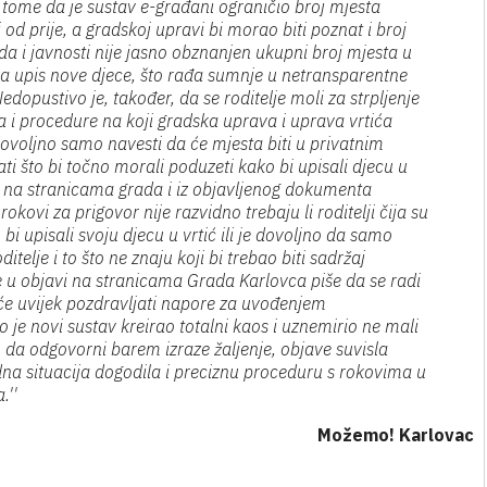
tome da je sustav e-građani ograničio broj mjesta
od prije, a gradskoj upravi bi morao biti poznat i broj
da i javnosti nije jasno obznanjen ukupni broj mjesta u
 za upis nove djece, što rađa sumnje u netransparentne
dopustivo je, također, da se roditelje moli za strpljenje
a i procedure na koji gradska uprava i uprava vrtića
dovoljno samo navesti da će mjesta biti u privatnim
ati što bi točno morali poduzeti kako bi upisali djecu u
ti na stranicama grada i iz objavljenog dokumenta
kovi za prigovor nije razvidno trebaju li roditelji čija su
 bi upisali svoju djecu u vrtić ili je dovoljno da samo
itelje i to što ne znaju koji bi trebao biti sadržaj
se u objavi na stranicama Grada Karlovca piše da se radi
će uvijek pozdravljati napore za uvođenjem
ko je novi sustav kreirao totalni kaos i uznemirio ne mali
da odgovorni barem izraze žaljenje, objave suvisla
na situacija dogodila i preciznu proceduru s rokovima u
.''
Možemo! Karlovac