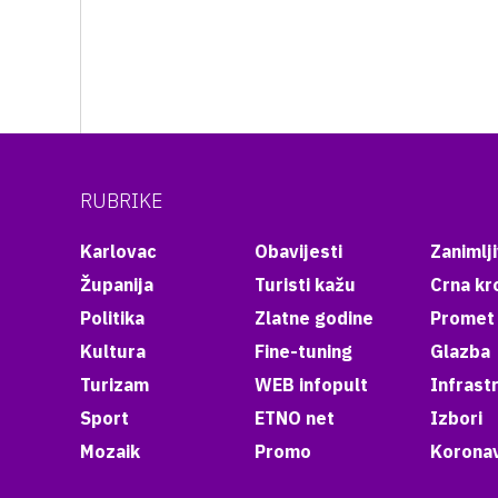
RUBRIKE
Karlovac
Obavijesti
Zanimlji
Županija
Turisti kažu
Crna kr
Politika
Zlatne godine
Promet
Kultura
Fine-tuning
Glazba
Turizam
WEB infopult
Infrast
Sport
ETNO net
Izbori
Mozaik
Promo
Koronav