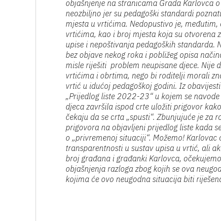
objašnjenje na stranicama Grada Karlovca o 
neozbiljno jer su pedagoški standardi poznati 
mjesta u vrtićima. Nedopustivo je, međutim, 
vrtićima, kao i broj mjesta koja su otvorena
upise i nepoštivanja pedagoških standarda. Ne
bez objave nekog roka i pobližeg opisa način
misle riješiti problem neupisane djece. Nije 
vrtićima i obrtima, nego bi roditelji morali zn
vrtić u idućoj pedagoškoj godini. Iz obavijes
„Prijedlog liste 2022-23“ u kojem se navode ro
djeca završila ispod crte uložiti prigovor kako
čekaju da se crta „spusti“. Zbunjujuće je za rod
prigovora na objavljeni prijedlog liste kada 
o „privremenoj situaciji“. Možemo! Karlovac 
transparentnosti u sustav upisa u vrtić, ali a
broj građana i građanki Karlovca, očekujemo 
objašnjenja razloga zbog kojih se ova neugod
kojima će ovo neugodna situacija biti riješena