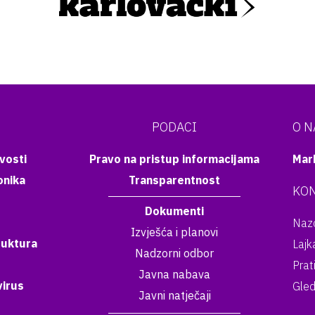
PODACI
O 
vosti
Pravo na pristup informacijama
Mar
onika
Transparentnost
KON
Dokumenti
Nazo
Izvješća i planovi
ruktura
Lajk
Nadzorni odbor
Prat
Javna nabava
irus
Gled
Javni natječaji