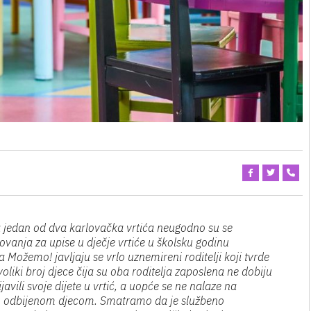
u za jedan od dva karlovačka vrtića neugodno su se
dovanja za upise u dječje vrtiće u školsku godinu
Možemo! javljaju se vrlo uznemireni roditelji koji tvrde
voliki broj djece čija su oba roditelja zaposlena ne dobiju
rijavili svoje dijete u vrtić, a uopće se ne nalaze na
eđu odbijenom djecom. Smatramo da je službeno