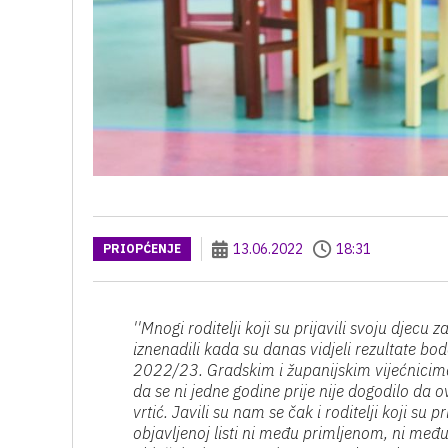
13.06.2022
18:31
PRIOPĆENJE
''Mnogi roditelji koji su prijavili svoju djec
iznenadili kada su danas vidjeli rezultate bo
2022/23. Gradskim i županijskim vijećnicima 
da se ni jedne godine prije nije dogodilo da o
vrtić. Javili su nam se čak i roditelji koji su p
objavljenoj listi ni među primljenom, ni m