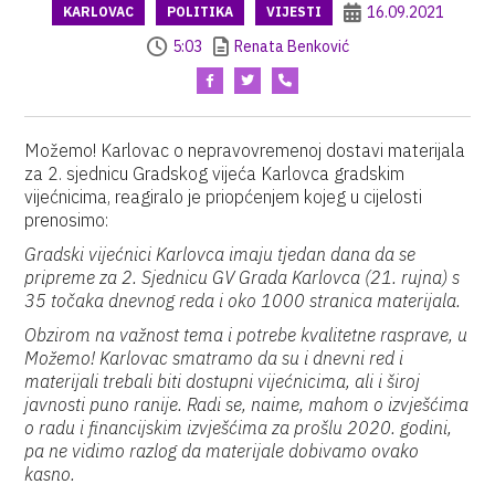
16.09.2021
KARLOVAC
POLITIKA
VIJESTI
5:03
Renata Benković
Možemo! Karlovac o nepravovremenoj dostavi materijala
za 2. sjednicu Gradskog vijeća Karlovca gradskim
vijećnicima, reagiralo je priopćenjem kojeg u cijelosti
prenosimo:
Gradski vijećnici Karlovca imaju tjedan dana da se
pripreme za 2. Sjednicu GV Grada Karlovca (21. rujna) s
35 točaka dnevnog reda i oko 1000 stranica materijala.
Obzirom na važnost tema i potrebe kvalitetne rasprave, u
Možemo! Karlovac smatramo da su i dnevni red i
materijali trebali biti dostupni vijećnicima, ali i široj
javnosti puno ranije. Radi se, naime, mahom o izvješćima
o radu i financijskim izvješćima za prošlu 2020. godini,
pa ne vidimo razlog da materijale dobivamo ovako
kasno.