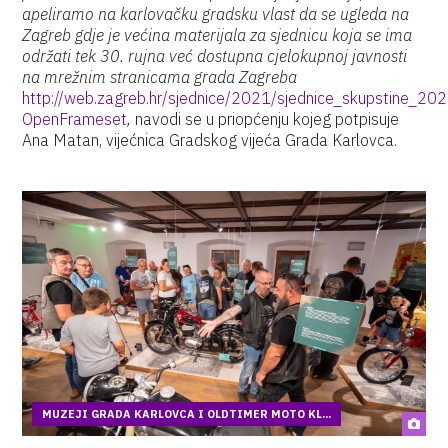
apeliramo na karlovačku gradsku vlast da se ugleda na
Zagreb gdje je većina materijala za sjednicu koja se ima
održati tek 30. rujna već dostupna cjelokupnoj javnosti
na mrežnim stranicama grada Zagreba
http://web.zagreb.hr/sjednice/2021/sjednice_skupstine_2
OpenFrameset
,
navodi se u priopćenju kojeg potpisuje
Ana Matan, vijećnica Gradskog vijeća Grada Karlovca.
MUZEJI GRADA KARLOVCA I OLDTIMER MOTO KL...