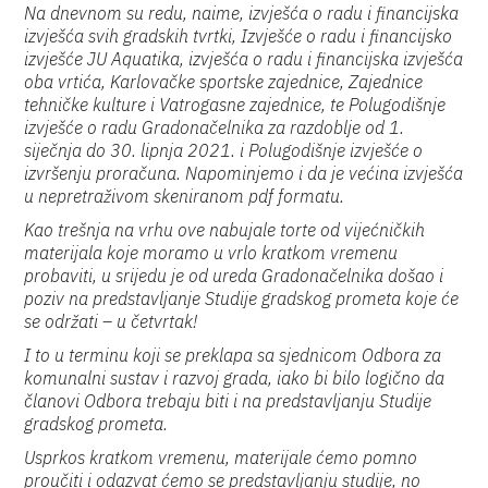
Na dnevnom su redu, naime, izvješća o radu i financijska
izvješća svih gradskih tvrtki, Izvješće o radu i financijsko
izvješće JU Aquatika, izvješća o radu i financijska izvješća
oba vrtića, Karlovačke sportske zajednice, Zajednice
tehničke kulture i Vatrogasne zajednice, te Polugodišnje
izvješće o radu Gradonačelnika za razdoblje od 1.
siječnja do 30. lipnja 2021. i Polugodišnje izvješće o
izvršenju proračuna. Napominjemo i da je većina izvješća
u nepretraživom skeniranom pdf formatu.
Kao trešnja na vrhu ove nabujale torte od vijećničkih
materijala koje moramo u vrlo kratkom vremenu
probaviti, u srijedu je od ureda Gradonačelnika došao i
poziv na predstavljanje Studije gradskog prometa koje će
se održati – u četvrtak!
I to u terminu koji se preklapa sa sjednicom Odbora za
komunalni sustav i razvoj grada, iako bi bilo logično da
članovi Odbora trebaju biti i na predstavljanju Studije
gradskog prometa.
Usprkos kratkom vremenu, materijale ćemo pomno
proučiti i odazvat ćemo se predstavljanju studije, no