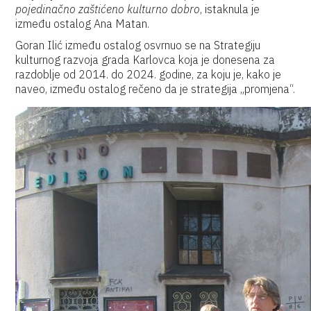
pojedinačno zaštićeno kulturno dobro
, istaknula je
između ostalog Ana Matan.
Goran Ilić između ostalog osvrnuo se na Strategiju
kulturnog razvoja grada Karlovca koja je donesena za
razdoblje od 2014. do 2024. godine, za koju je, kako je
naveo, između ostalog rečeno da je strategija „promjena“.