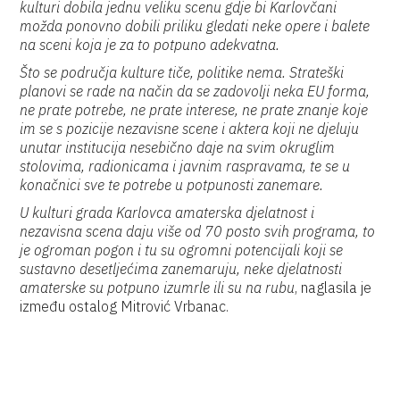
kulturi dobila jednu veliku scenu gdje bi Karlovčani
možda ponovno dobili priliku gledati neke opere i balete
na sceni koja je za to potpuno adekvatna.
Što se područja kulture tiče, politike nema. Strateški
planovi se rade na način da se zadovolji neka EU forma,
ne prate potrebe, ne prate interese, ne prate znanje koje
im se s pozicije nezavisne scene i aktera koji ne djeluju
unutar institucija nesebično daje na svim okruglim
stolovima, radionicama i javnim raspravama, te se u
konačnici sve te potrebe u potpunosti zanemare.
U kulturi grada Karlovca amaterska djelatnost i
nezavisna scena daju više od 70 posto svih programa, to
je ogroman pogon i tu su ogromni potencijali koji se
sustavno desetljećima zanemaruju, neke djelatnosti
amaterske su potpuno izumrle ili su na rubu
, naglasila je
između ostalog Mitrović Vrbanac.