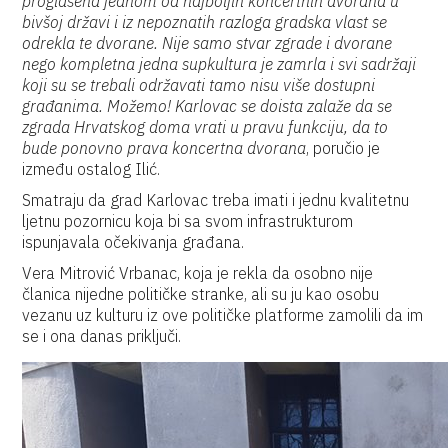
proglašena jednom od najboljih koncertnih dvorana u
bivšoj državi i iz nepoznatih razloga gradska vlast se
odrekla te dvorane. Nije samo stvar zgrade i dvorane
nego kompletna jedna supkultura je zamrla i svi sadržaji
koji su se trebali održavati tamo nisu više dostupni
građanima. Možemo! Karlovac se doista zalaže da se
zgrada Hrvatskog doma vrati u pravu funkciju, da to
bude ponovno prava koncertna dvorana
, poručio je
između ostalog Ilić.
Smatraju da grad Karlovac treba imati i jednu kvalitetnu
ljetnu pozornicu koja bi sa svom infrastrukturom
ispunjavala očekivanja građana.
Vera Mitrović Vrbanac, koja je rekla da osobno nije
članica nijedne političke stranke, ali su ju kao osobu
vezanu uz kulturu iz ove političke platforme zamolili da im
se i ona danas priključi.