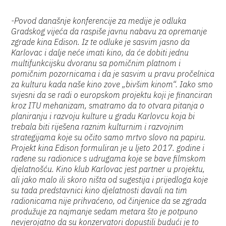
-Povod današnje konferencije za medije je odluka
Gradskog vijeća da raspiše javnu nabavu za opremanje
zgrade kina Edison. Iz te odluke je sasvim jasno da
Karlovac i dalje neće imati kino, da će dobiti jednu
multifunkcijsku dvoranu sa pomičnim platnom i
pomičnim pozornicama i da je sasvim u pravu pročelnica
za kulturu kada naše kino zove „bivšim kinom“. Iako smo
svjesni da se radi o europskom projektu koji je financiran
kroz ITU mehanizam, smatramo da to otvara pitanja o
planiranju i razvoju kulture u gradu Karlovcu koja bi
trebala biti riješena raznim kulturnim i razvojnim
strategijama koje su očito samo mrtvo slovo na papiru.
Projekt kina Edison formuliran je u ljeto 2017. godine i
rađene su radionice s udrugama koje se bave filmskom
djelatnošću. Kino klub Karlovac jest partner u projektu,
ali jako malo ili skoro ništa od sugestija i prijedloga koje
su tada predstavnici kino djelatnosti davali na tim
radionicama nije prihvaćeno, od činjenice da se zgrada
produžuje za najmanje sedam metara što je potpuno
nevjerojatno da su konzervatori dopustili budući je to