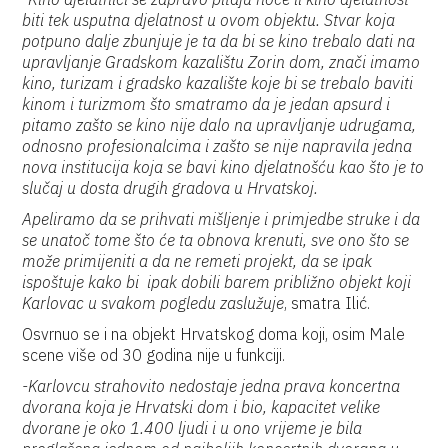
biti tek usputna djelatnost u ovom objektu. Stvar koja
potpuno dalje zbunjuje je ta da bi se kino trebalo dati na
upravljanje Gradskom kazalištu Zorin dom, znači imamo
kino, turizam i gradsko kazalište koje bi se trebalo baviti
kinom i turizmom što smatramo da je jedan apsurd i
pitamo zašto se kino nije dalo na upravljanje udrugama,
odnosno profesionalcima i zašto se nije napravila jedna
nova institucija koja se bavi kino djelatnošću kao što je to
slučaj u dosta drugih gradova u Hrvatskoj.
Apeliramo da se prihvati mišljenje i primjedbe struke i da
se unatoč tome što će ta obnova krenuti, sve ono što se
može primijeniti a da ne remeti projekt, da se ipak
ispoštuje kako bi ipak dobili barem približno objekt koji
Karlovac u svakom pogledu zaslužuje
, smatra Ilić.
Osvrnuo se i na objekt Hrvatskog doma koji, osim Male
scene više od 30 godina nije u funkciji.
-Karlovcu strahovito nedostaje jedna prava koncertna
dvorana koja je Hrvatski dom i bio, kapacitet velike
dvorane je oko 1.400 ljudi i u ono vrijeme je bila