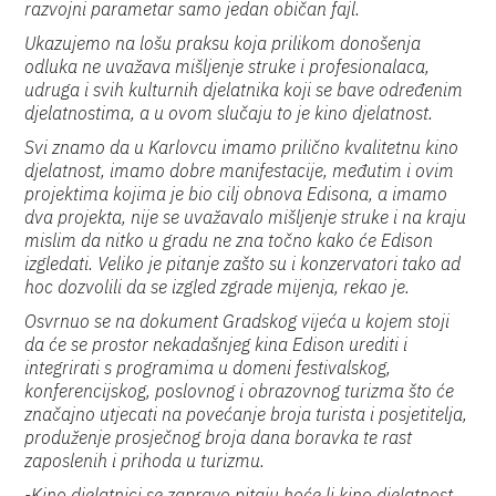
razvojni parametar samo jedan običan fajl.
Ukazujemo na lošu praksu koja prilikom donošenja
odluka ne uvažava mišljenje struke i profesionalaca,
udruga i svih kulturnih djelatnika koji se bave određenim
djelatnostima, a u ovom slučaju to je kino djelatnost.
Svi znamo da u Karlovcu imamo prilično kvalitetnu kino
djelatnost, imamo dobre manifestacije, međutim i ovim
projektima kojima je bio cilj obnova Edisona, a imamo
dva projekta, nije se uvažavalo mišljenje struke i na kraju
mislim da nitko u gradu ne zna točno kako će Edison
izgledati. Veliko je pitanje zašto su i konzervatori tako ad
hoc dozvolili da se izgled zgrade mijenja, rekao je.
Osvrnuo se na dokument Gradskog vijeća u kojem stoji
da će se prostor nekadašnjeg kina Edison urediti i
integrirati s programima u domeni festivalskog,
konferencijskog, poslovnog i obrazovnog turizma što će
značajno utjecati na povećanje broja turista i posjetitelja,
produženje prosječnog broja dana boravka te rast
zaposlenih i prihoda u turizmu.
-Kino djelatnici se zapravo pitaju hoće li kino djelatnost