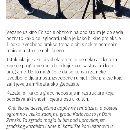
Vezano uz kino Edison s obzirom na ono što im je do sada
poznato kako će izgledati, rekla je kako bi kino projekcije
ili neke izvedbene prakse trebale biti s nekim pomičnim
tribinama što nije uobičajeno.
Istaknula je kako bi voljela da to bude neko art kino za
koje će programe raditi ljudi koji znaju sastavljati kino
programe. Uz to moguće je da se koristi i za neke
izvedbene djelatnosti, izvedbene i umjetničke prakse koje
zahtijevaju amfiteatarsko gledalište.
Kazala je i kako u gradu nedostaje infrastrukture koja
podržava aktivnosti i djelatnosti u kulturi.
-Ono što se desetljećima uopće ne tematizira, a postoji
ogromno i veliko zdanje u gradu Karlovcu to je Dom
Zrinski. Ta zgrada mogla bi biti pod upravljanjem
gradskog kazališta i time bi kazalište kao ustanova u