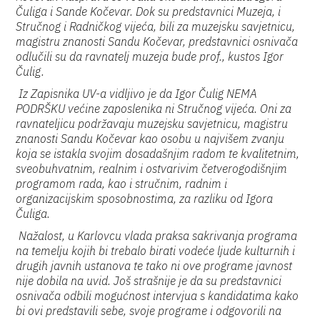
Čuliga i Sande Kočevar. Dok su predstavnici Muzeja, i
Stručnog i Radničkog vijeća, bili za muzejsku savjetnicu,
magistru znanosti Sandu Kočevar, predstavnici osnivača
odlučili su da ravnatelj muzeja bude prof., kustos Igor
Čulig.
Iz Zapisnika UV-a vidljivo je da Igor Čulig NEMA
PODRŠKU većine zaposlenika ni Stručnog vijeća. Oni za
ravnateljicu podržavaju muzejsku savjetnicu, magistru
znanosti Sandu Kočevar kao osobu u najvišem zvanju
koja se istakla svojim dosadašnjim radom te kvalitetnim,
sveobuhvatnim, realnim i ostvarivim četverogodišnjim
programom rada, kao i stručnim, radnim i
organizacijskim sposobnostima, za razliku od Igora
Čuliga.
Nažalost, u Karlovcu vlada praksa sakrivanja programa
na temelju kojih bi trebalo birati vodeće ljude kulturnih i
drugih javnih ustanova te tako ni ove programe javnost
nije dobila na uvid. Još strašnije je da su predstavnici
osnivača odbili mogućnost intervjua s kandidatima kako
bi ovi predstavili sebe, svoje programe i odgovorili na