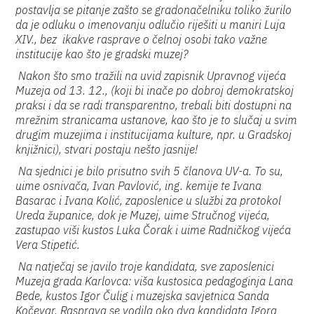
postavlja se pitanje zašto se gradonačelniku toliko žurilo
da je odluku o imenovanju odlučio riješiti u maniri Luja
XIV., bez ikakve rasprave o čelnoj osobi tako važne
institucije kao što je gradski muzej?
Nakon što smo tražili na uvid zapisnik Upravnog vijeća
Muzeja od 13. 12., (koji bi inače po dobroj demokratskoj
praksi i da se radi transparentno, trebali biti dostupni na
mrežnim stranicama ustanove, kao što je to slučaj u svim
drugim muzejima i institucijama kulture, npr. u Gradskoj
knjižnici), stvari postaju nešto jasnije!
Na sjednici je bilo prisutno svih 5 članova UV-a. To su,
uime osnivača, Ivan Pavlović, ing. kemije te Ivana
Basarac i Ivana Kolić, zaposlenice u službi za protokol
Ureda županice, dok je Muzej, uime Stručnog vijeća,
zastupao viši kustos Luka Čorak i uime Radničkog vijeća
Vera Stipetić.
Na natječaj se javilo troje kandidata, sve zaposlenici
Muzeja grada Karlovca: viša kustosica pedagoginja Lana
Bede, kustos Igor Čulig i muzejska savjetnica Sanda
Kočevar. Rasprava se vodila oko dva kandidata Igora