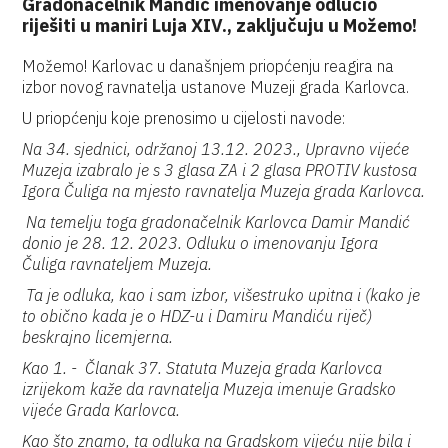
Gradonačelnik Mandić imenovanje odlučio
riješiti u maniri Luja XIV., zaključuju u Možemo!
Možemo! Karlovac u današnjem priopćenju reagira na
izbor novog ravnatelja ustanove Muzeji grada Karlovca.
U priopćenju koje prenosimo u cijelosti navode:
Na 34. sjednici, održanoj 13.12. 2023., Upravno vijeće
Muzeja izabralo je s 3 glasa ZA i 2 glasa PROTIV kustosa
Igora Čuliga na mjesto ravnatelja Muzeja grada Karlovca.
Na temelju toga gradonačelnik Karlovca Damir Mandić
donio je 28. 12. 2023. Odluku o imenovanju Igora
Čuliga ravnateljem Muzeja.
Ta je odluka, kao i sam izbor, višestruko upitna i (kako je
to obično kada je o HDZ-u i Damiru Mandiću riječ)
beskrajno licemjerna.
Kao 1. - Članak 37. Statuta Muzeja grada Karlovca
izrijekom kaže da ravnatelja Muzeja imenuje Gradsko
vijeće Grada Karlovca.
Kao što znamo, ta odluka na Gradskom vijeću nije bila i