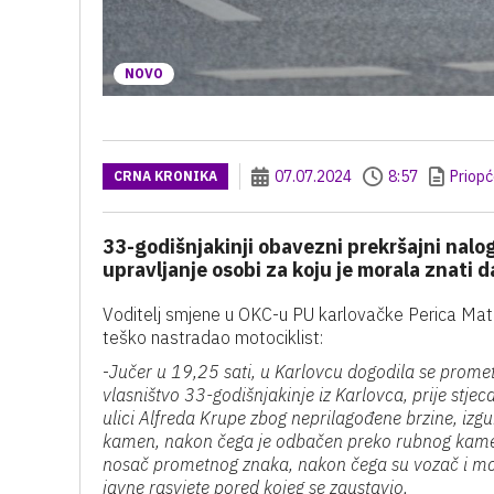
NOVO
07.07.2024
8:57
Priopć
CRNA KRONIKA
33-godišnjakinji obavezni prekršajni nalog
upravljanje osobi za koju je morala znati 
Voditelj smjene u OKC-u PU karlovačke Perica Matoše
teško nastradao motociklist:
-
Jučer u 19,25 sati, u Karlovcu dogodila se prome
vlasništvo 33-godišnjakinje iz Karlovca, prije stjec
ulici Alfreda Krupe zbog neprilagođene
brzine, izg
kamen, nakon čega je odbačen preko rubnog kame
nosač prometnog znaka, nakon čega su vozač i mot
javne rasvjete pored kojeg se zaustavio.