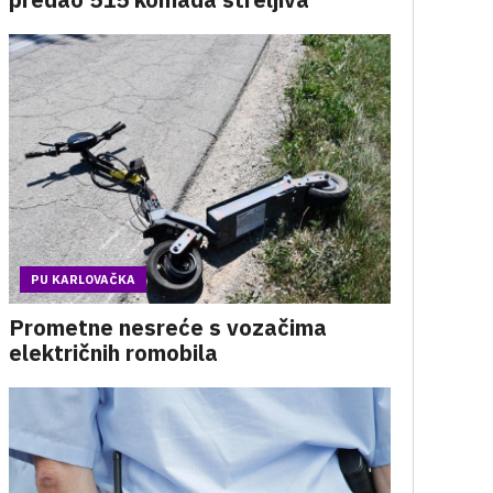
PU KARLOVAČKA
Prometne nesreće s vozačima
električnih romobila