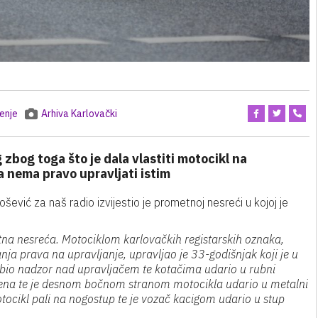
enje
Arhiva Karlovački
 zbog toga što je dala vlastiti motocikl na
da nema pravo upravljati istim
vić za naš radio izvijestio je prometnoj nesreći u kojoj je
tna nesreća. Motociklom karlovačkih registarskih oznaka,
anja prava na upravljanje, upravljao je 33-godišnjak koji je u
ubio nadzor nad upravljačem te kotačima udario u rubni
na te je desnom bočnom stranom motocikla udario u metalni
ocikl pali na nogostup te je vozač kacigom udario u stup