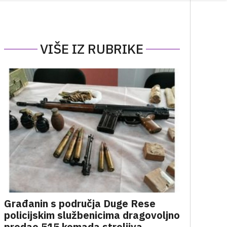
VIŠE IZ RUBRIKE
Građanin s područja Duge Rese
policijskim službenicima dragovoljno
predao 515 komada streljiva