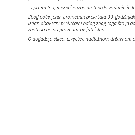
U prometnoj nesreći vozač motocikla zadobio je te
Zbog počinjenih prometnih prekršaja 33-godišnjaku 
izdan obavezni prekršajni nalog zbog toga što je da
znati da nema pravo upravljati istim.
O događaju s
lijedi izviješće nadležnom državnom o