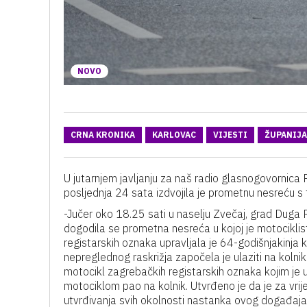
NOVO
CRNA KRONIKA
KARLOVAC
VIJESTI
ŽUPANIJA
U jutarnjem javljanju za naš radio glasnogovornica P
posljednja 24 sata izdvojila je prometnu nesreću 
-Jučer oko 18.25 sati u naselju Zvečaj, grad Dug
dogodila se prometna nesreća u kojoj je motocikli
registarskih oznaka upravljala je 64-godišnjakinja
nepreglednog raskrižja započela je ulaziti na koln
motocikl zagrebačkih registarskih oznaka kojim je u
motociklom pao na kolnik. Utvrđeno je da je za vrije
utvrđivanja svih okolnosti nastanka ovog događaja sl