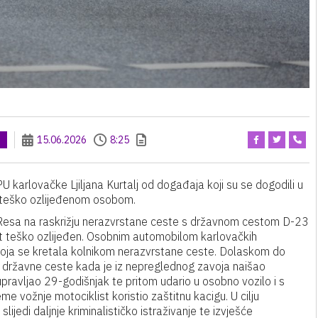
15.06.2026
8:25
U karlovačke Ljiljana Kurtalj od događaja koji su se dogodili u
s teško ozlijeđenom osobom.
a Resa na raskrižju nerazvrstane ceste s državnom cestom D-23
st teško ozlijeđen. Osobnim automobilom karlovačkih
 koja se kretala kolnikom nerazvrstane ceste. Dolaskom do
ik državne ceste kada je iz nepreglednog zavoja naišao
pravljao 29-godišnjak te pritom udario u osobno vozilo i s
me vožnje motociklist koristio zaštitnu kacigu. U cilju
ijedi daljnje kriminalističko istraživanje te izvješće