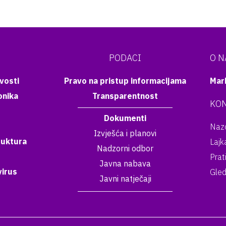
PODACI
O 
vosti
Pravo na pristup informacijama
Mar
onika
Transparentnost
KON
Dokumenti
Nazo
Izvješća i planovi
ruktura
Lajk
Nadzorni odbor
Prat
Javna nabava
irus
Gled
Javni natječaji