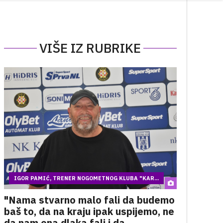
VIŠE IZ RUBRIKE
IGOR PAMIĆ, TRENER NOGOMETNOG KLUBA "KAR...
"Nama stvarno malo fali da budemo
baš to, da na kraju ipak uspijemo, ne
da nam ona dlaka fali i da