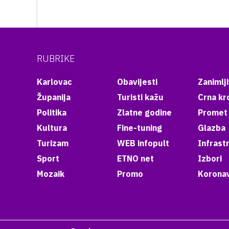
RUBRIKE
Karlovac
Obavijesti
Zanimlji
Županija
Turisti kažu
Crna kr
Politika
Zlatne godine
Promet
Kultura
Fine-tuning
Glazba
Turizam
WEB infopult
Infrast
Sport
ETNO net
Izbori
Mozaik
Promo
Koronav