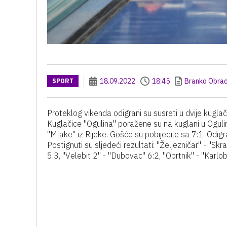
18.09.2022
18:45
Branko Obrad
SPORT
Proteklog vikenda odigrani su susreti u dvije kuglač
Kuglačice "Ogulina" poražene su na kuglani u Ogul
"Mlake" iz Rijeke. Gošće su pobijedile sa 7:1. Odig
Postignuti su sljedeći rezultati: "Željezničar" - "Sk
5:3, "Velebit 2" - "Dubovac" 6:2, "Obrtnik" - "Karlob