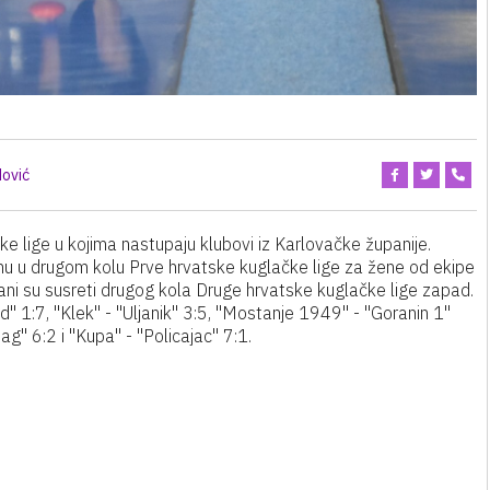
ović
ke lige u kojima nastupaju klubovi iz Karlovačke županije.
inu u drugom kolu Prve hrvatske kuglačke lige za žene od ekipe
rani su susreti drugog kola Druge hrvatske kuglačke lige zapad.
rad" 1:7, "Klek" - "Uljanik" 3:5, "Mostanje 1949" - "Goranin 1"
ag" 6:2 i "Kupa" - "Policajac" 7:1.