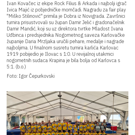
Ivan Kovačec iz ekipe Rock Filius & Arkada i najbolji igrač
Ivica Majić iz pobjedničke momčadi. Nagradu za fair play
"Miško Stilinović" primila je Dobra iz Novigrada. Završnici
turnira prisustvovali su župan Damir Jelić i gradonačelnik
Damir Mandić, koji su uz direktora tvrtke Mladost Ivana
Uđbinca i predsjednika Nogometnog saveza Karlovačke
županije Daria Mrzljaka uručili pehare, medalje i nagrade
najboljima. U finalnom susretu turnira karlića Karlovac
1919 pobijedio je Ilovac s 1:0. U revijalnoj utakmici
nogometnih sudaca Krapina je bila bolja od Karlovca s
5:1. (b.o.)
Foto: Igor Čepurkovski