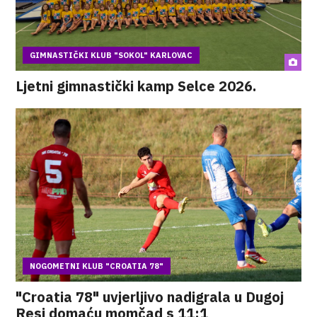
GIMNASTIČKI KLUB "SOKOL" KARLOVAC
Ljetni gimnastički kamp Selce 2026.
NOGOMETNI KLUB "CROATIA 78"
"Croatia 78" uvjerljivo nadigrala u Dugoj
Resi domaću momčad s 11:1