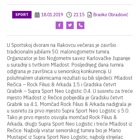
18.01.2019
21:15
Branko Obradović
SPORT
U Sportskoj dvorani na Rakovcu večeras je završio
tradicionalni jubilarni 50. malonogometni turnira.
Organizator je bio Nogometni savez Karlovačke županije
u suradnji s tvrtkom Mladost. Posljednjeg dana turnira
odigrana je završnica u seniorskoj konkurenciji. U
polufinalnim utakmicama rezultati su bili sljedeći: Mladost
Rečica – Rock Filius & Arkada 1:5 i Gradska četvrt
Grabrik – Supra Sport Neo Logistic 0:4. U susretu za treće
mjesto Mladost iz Rečice pobijedila je Gradsku četvrt
Grabrik sa 4:1. Momčad Rock Filius & Arkada nadigrala je
u susretu za prvo mjesto Supra Sport Neo Logistic s 5:0.
Tako je prvo mjesto osvojila momčad Rock Filius &
Arkada, drugo Supra Sport Neo Logistic i treće Mladost iz
Rečice. Najbolji vratar seniorskog turnira bio je Mario
Mustapić iz Supra Sport Neo Logistic, najbolji strijelac