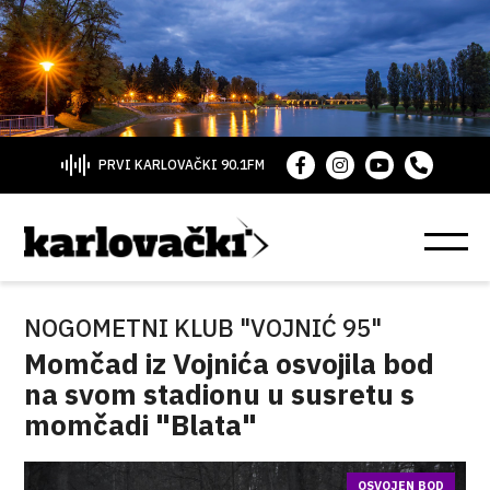
PRVI KARLOVAČKI 90.1FM
NOGOMETNI KLUB "VOJNIĆ 95"
Momčad iz Vojnića osvojila bod
na svom stadionu u susretu s
momčadi "Blata"
OSVOJEN BOD