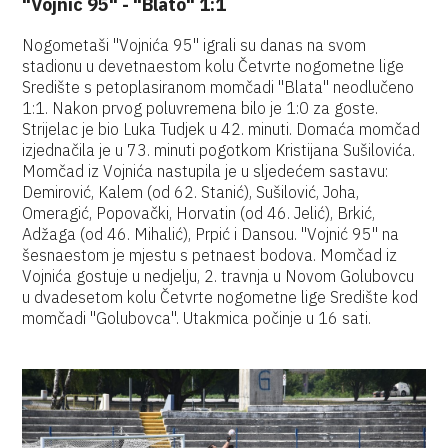
"Vojnić 95" - "Blato" 1:1
Nogometaši "Vojnića 95" igrali su danas na svom
stadionu u devetnaestom kolu Četvrte nogometne lige
Središte s petoplasiranom momčadi "Blata" neodlučeno
1:1. Nakon prvog poluvremena bilo je 1:0 za goste.
Strijelac je bio Luka Tudjek u 42. minuti. Domaća momčad
izjednačila je u 73. minuti pogotkom Kristijana Sušilovića.
Momčad iz Vojnića nastupila je u sljedećem sastavu:
Demirović, Kalem (od 62. Stanić), Sušilović, Joha,
Omeragić, Popovački, Horvatin (od 46. Jelić), Brkić,
Adžaga (od 46. Mihalić), Prpić i Dansou. "Vojnić 95" na
šesnaestom je mjestu s petnaest bodova. Momčad iz
Vojnića gostuje u nedjelju, 2. travnja u Novom Golubovcu
u dvadesetom kolu Četvrte nogometne lige Središte kod
momčadi "Golubovca". Utakmica počinje u 16 sati.