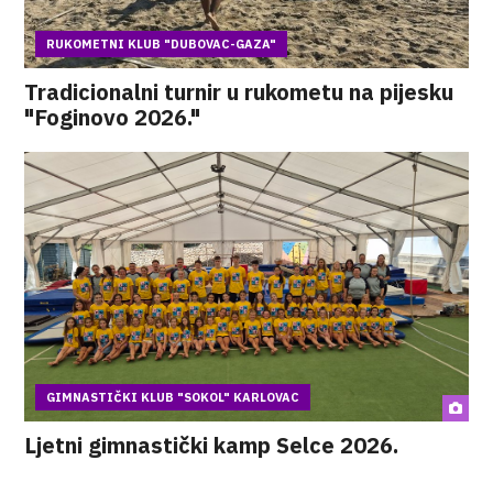
RUKOMETNI KLUB "DUBOVAC-GAZA"
Tradicionalni turnir u rukometu na pijesku
"Foginovo 2026."
GIMNASTIČKI KLUB "SOKOL" KARLOVAC
Ljetni gimnastički kamp Selce 2026.