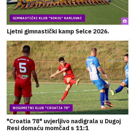
GIMNASTIČKI KLUB "SOKOL" KARLOVAC
Ljetni gimnastički kamp Selce 2026.
NOGOMETNI KLUB "CROATIA 78"
"Croatia 78" uvjerljivo nadigrala u Dugoj
Resi domaću momčad s 11:1