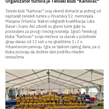
Organizator turnira je Teniski klub "Karlovac"
Teniski klub "Karlovac" ovaj vikend domaćin je jednog od
najstarijih teniskih turnira u Hrvatskoj 52. memorijala
Marijana Oršanića. Nakon odigranih kvalifikacija Luka
Basar i Ivano Alić izborili su glavni turnir gdje su
postavljeni za prvog i trećeg nositelja. Igrači Teniskog
kluba "Karlovac" svoje mečeve za ulazak u polufinale
igraju danas od 12 sati u na igralištima 1 i 2 u
Vrbanićevom perivoju. Igra se tijekom cijelog dana, pa iz
kluba pozivaju da dođete dati podršku mladim
tenisačima.