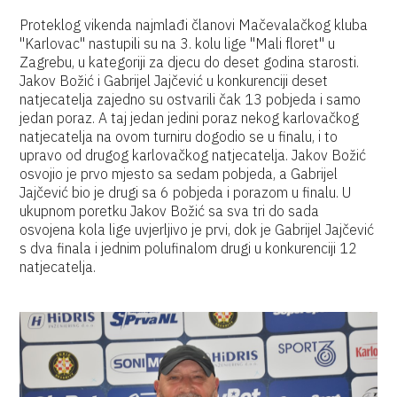
Proteklog vikenda najmlađi članovi Mačevalačkog kluba
"Karlovac" nastupili su na 3. kolu lige "Mali floret" u
Zagrebu, u kategoriji za djecu do deset godina starosti.
Jakov Božić i Gabrijel Jajčević u konkurenciji deset
natjecatelja zajedno su ostvarili čak 13 pobjeda i samo
jedan poraz. A taj jedan jedini poraz nekog karlovačkog
natjecatelja na ovom turniru dogodio se u finalu, i to
upravo od drugog karlovačkog natjecatelja. Jakov Božić
osvojio je prvo mjesto sa sedam pobjeda, a Gabrijel
Jajčević bio je drugi sa 6 pobjeda i porazom u finalu. U
ukupnom poretku Jakov Božić sa sva tri do sada
osvojena kola lige uvjerljivo je prvi, dok je Gabrijel Jajčević
s dva finala i jednim polufinalom drugi u konkurenciji 12
natjecatelja.