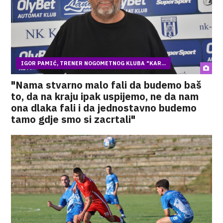
IGOR PAMIĆ, TRENER NOGOMETNOG KLUBA "KAR...
"Nama stvarno malo fali da budemo baš
to, da na kraju ipak uspijemo, ne da nam
ona dlaka fali i da jednostavno budemo
tamo gdje smo si zacrtali"