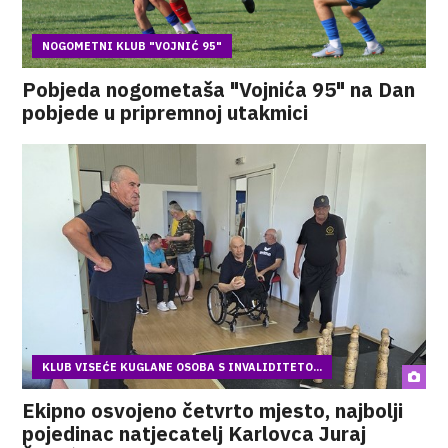
NOGOMETNI KLUB "VOJNIĆ 95"
Pobjeda nogometaša "Vojnića 95" na Dan
pobjede u pripremnoj utakmici
KLUB VISEĆE KUGLANE OSOBA S INVALIDITETO...
Ekipno osvojeno četvrto mjesto, najbolji
pojedinac natjecatelj Karlovca Juraj