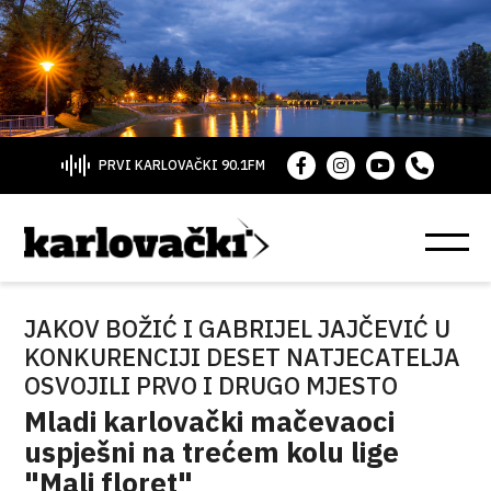
PRVI KARLOVAČKI 90.1FM
JAKOV BOŽIĆ I GABRIJEL JAJČEVIĆ U
KONKURENCIJI DESET NATJECATELJA
OSVOJILI PRVO I DRUGO MJESTO
Mladi karlovački mačevaoci
uspješni na trećem kolu lige
"Mali floret"