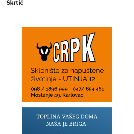
Škrtić