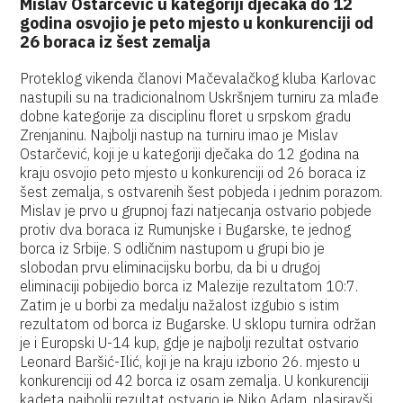
Mislav Ostarčević u kategoriji dječaka do 12
godina osvojio je peto mjesto u konkurenciji od
26 boraca iz šest zemalja
Proteklog vikenda članovi Mačevalačkog kluba Karlovac
nastupili su na tradicionalnom Uskršnjem turniru za mlađe
dobne kategorije za disciplinu floret u srpskom gradu
Zrenjaninu. Najbolji nastup na turniru imao je Mislav
Ostarčević, koji je u kategoriji dječaka do 12 godina na
kraju osvojio peto mjesto u konkurenciji od 26 boraca iz
šest zemalja, s ostvarenih šest pobjeda i jednim porazom.
Mislav je prvo u grupnoj fazi natjecanja ostvario pobjede
protiv dva boraca iz Rumunjske i Bugarske, te jednog
borca iz Srbije. S odličnim nastupom u grupi bio je
slobodan prvu eliminacijsku borbu, da bi u drugoj
eliminaciji pobijedio borca iz Malezije rezultatom 10:7.
Zatim je u borbi za medalju nažalost izgubio s istim
rezultatom od borca iz Bugarske. U sklopu turnira održan
je i Europski U-14 kup, gdje je najbolji rezultat ostvario
Leonard Baršić-Ilić, koji je na kraju izborio 26. mjesto u
konkurenciji od 42 borca iz osam zemalja. U konkurenciji
kadeta najbolji rezultat ostvario je Niko Adam, plasiravši