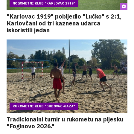
NOGOMETNI KLUB "KARLOVAC 1919"
"Karlovac 1919" pobijedio "Lučko" s 2:1,
Karlovčani od tri kaznena udarca
iskoristili jedan
RUKOMETNI KLUB "DUBOVAC-GAZA"
Tradicionalni turnir u rukometu na pijesku
"Foginovo 2026."