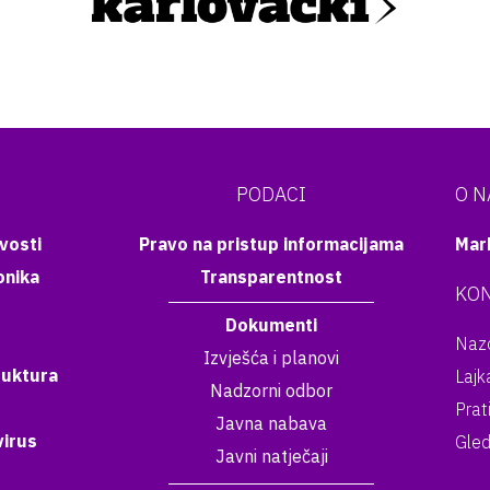
PODACI
O 
vosti
Pravo na pristup informacijama
Mar
onika
Transparentnost
KON
Dokumenti
Nazo
Izvješća i planovi
ruktura
Lajk
Nadzorni odbor
Prat
Javna nabava
irus
Gled
Javni natječaji