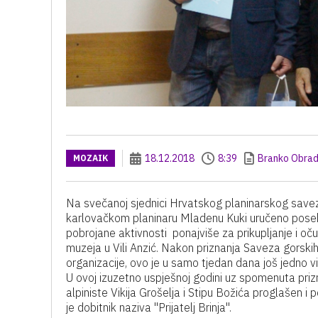
18.12.2018
8:39
Branko Obrad
MOZAIK
Na svečanoj sjednici Hrvatskog planinarskog save
karlovačkom planinaru Mladenu Kuki uručeno posebn
pobrojane aktivnosti ponajviše za prikupljanje i oč
muzeja u Vili Anzić. Nakon priznanja Saveza gorskih
organizacije, ovo je u samo tjedan dana još jedno 
U ovoj izuzetno uspješnoj godini uz spomenuta pri
alpiniste Vikija Grošelja i Stipu Božića proglašen 
je dobitnik naziva "Prijatelj Brinja".