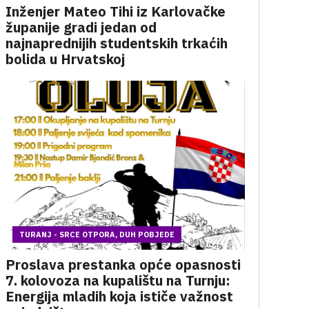
Inženjer Mateo Tihi iz Karlovačke
županije gradi jedan od
najnaprednijih studentskih trkaćih
bolida u Hrvatskoj
TURANJ - SRCE OTPORA, DUH POBJEDE
Proslava prestanka opće opasnosti
7. kolovoza na kupalištu na Turnju:
Energija mladih koja ističe važnost