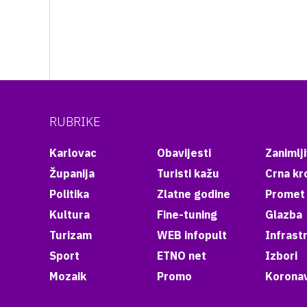
RUBRIKE
Karlovac
Obavijesti
Zanimlji
Županija
Turisti kažu
Crna kr
Politika
Zlatne godine
Promet
Kultura
Fine-tuning
Glazba
Turizam
WEB infopult
Infrast
Sport
ETNO net
Izbori
Mozaik
Promo
Koronav