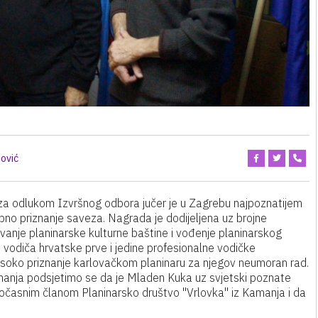
ović
za odlukom Izvršnog odbora jučer je u Zagrebu najpoznatijem
o priznanje saveza. Nagrada je dodijeljena uz brojne
uvanje planinarske kulturne baštine i vođenje planinarskog
 vodiča hrvatske prve i jedine profesionalne vodičke
visoko priznanje karlovačkom planinaru za njegov neumoran rad.
znanja podsjetimo se da je Mladen Kuka uz svjetski poznate
i počasnim članom Planinarsko društvo "Vrlovka" iz Kamanja i da