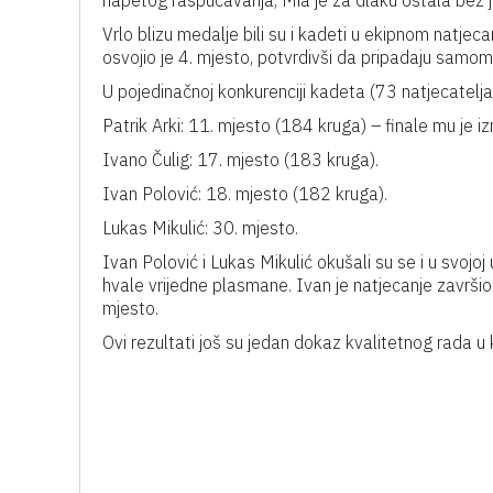
napetog raspucavanja, Mia je za dlaku ostala bez jo
Vrlo blizu medalje bili su i kadeti u ekipnom natjeca
osvojio je 4. mjesto, potvrdivši da pripadaju samom
U pojedinačnoj konkurenciji kadeta (73 natjecatelja
Patrik Arki: 11. mjesto (184 kruga) – finale mu je 
Ivano Čulig: 17. mjesto (183 kruga).
Ivan Polović: 18. mjesto (182 kruga).
Lukas Mikulić: 30. mjesto.
Ivan Polović i Lukas Mikulić okušali su se i u svojoj
hvale vrijedne plasmane. Ivan je natjecanje završi
mjesto.
Ovi rezultati još su jedan dokaz kvalitetnog rada u 