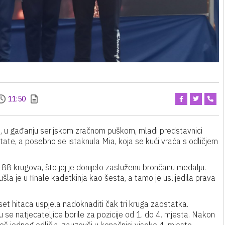
11:50
 u gađanju serijskom zračnom puškom, mladi predstavnici
tate, a posebno se istaknula Mia, koja se kući vraća s odličjem
a 188 krugova, što joj je donijelo zasluženu brončanu medalju.
ušla je u finale kadetkinja kao šesta, a tamo je uslijedila prava
eset hitaca uspjela nadoknaditi čak tri kruga zaostatka.
u se natjecateljice borile za pozicije od 1. do 4. mjesta. Nakon