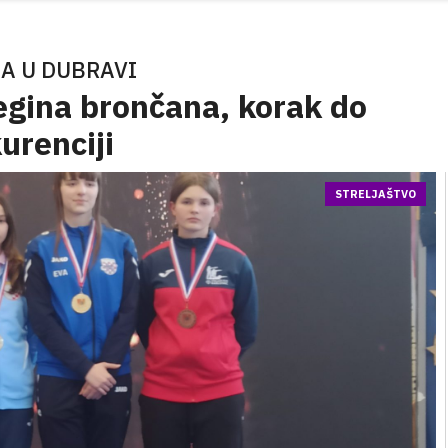
A U DUBRAVI
egina brončana, korak do
kurenciji
STRELJAŠTVO