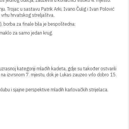
š jednog odličja, zauzevši u konačnici visoko 4. mjesto.
nju. Trojac u sastavu Patrik Arki, Ivano Čulig i Ivan Polović
 vrhu hrvatskog streljaštva.
), borba za finale bila je bespoštedna:
izmaklo za samo jedan krug.
 uzrasnoj kategoriji mlađih kadeta, gdje su također ostvarili
o na izvrsnom 7. mjestu, dok je Lukas zauzeo vrlo dobro 15.
klubu i sjajne perspektive mladih karlovačkih strijelaca.