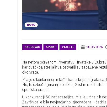
NOVO
10.05.2026
KARLOVAC
SPORT
VIJESTI
Na netom održanom Prvenstvu Hrvatske u Dubravi,
karlovačkog streljaštva ostvarili su zapažene rezul
oko vrata.
Mia je u konkurenciji mlađih kadetkinja briljirala s
No, tu uzbuđenjima nije bio kraj. S istim rezultatom 
sportska drama.
U konkurenciji 50 natjecateljica, Mia je u finalnih d
Završnica je bila nevjerojatno izjednačena – četiri s