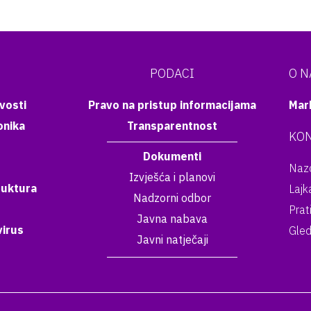
PODACI
O 
vosti
Pravo na pristup informacijama
Mar
onika
Transparentnost
KON
Dokumenti
Nazo
Izvješća i planovi
ruktura
Lajk
Nadzorni odbor
Prat
Javna nabava
irus
Gled
Javni natječaji