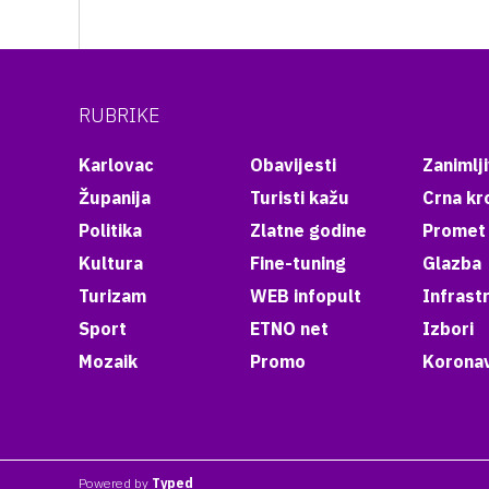
RUBRIKE
Karlovac
Obavijesti
Zanimlji
Županija
Turisti kažu
Crna kr
Politika
Zlatne godine
Promet
Kultura
Fine-tuning
Glazba
Turizam
WEB infopult
Infrast
Sport
ETNO net
Izbori
Mozaik
Promo
Koronav
Powered by
Typed