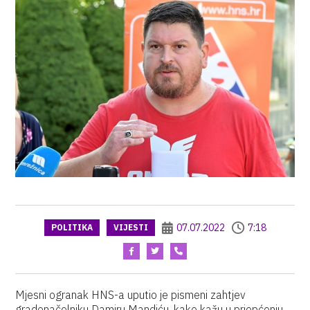
07.07.2022
7:18
POLITIKA
VIJESTI
Mjesni ogranak HNS-a uputio je pismeni zahtjev
gradonačelniku Damiru Mandiću, kako kažu u priopćenju,