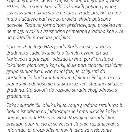
-
Vijeća gradskih četvrti i mjesnih odbora gradskoj vlasti
HDZ-a služe samo kao alibi zakonskih pokrića javnog
savjetovanja nakon što već plate i izrade projekt, a u ne
malo slučajeva kad već za projekt ishode potrebne
dozvole. Tada na formalnom predstavljanju projekta niti
ne mogu uvažiti svrsishodne primjedbe građana koji žive
na području provedbe projekta.
Upravo zbog toga HNS grada Karlovca se zalaže za
građansko sudjelovanje kao temelj razvoja grada
Karlovca na principu „odozdo prema gore“ pristupa
lokalnom planiranju koji uključuje participaciju različitih
grupa sudionika u vrlo ranoj fazi, te osigurati da
participacija bude kontinuirana tijekom cijelog procesa
planiranja i donošenja odluka kroz veći stupanj inkluzije
građana, što dovodi do razvoja suradničkog odnosa s
građanima.
Takav suradnički oblik uključivanja građana rezultirao bi
boljim ishodima od jednosmjerne komunikacije kakvu
danas provodi HDZ-ova vlast. Razvojem suradničkog
pristupa doprinijelo bi se većem stupnju razumijevanja
informacija, proizvođenja novih ideja za rješavanje