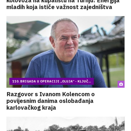
kolovoza na kupalištu na Turnju: Energija
mladih koja ističe važnost zajedništva
110. BRIGADA U OPERACIJI „OLUJA“ - KLJUČ...
Razgovor s Ivanom Kolencom o
povijesnim danima oslobađanja
karlovačkog kraja