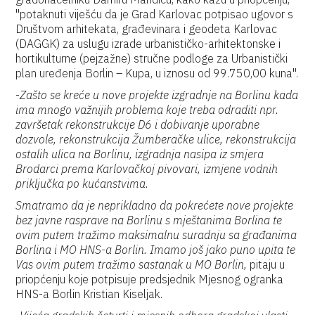
"potaknuti viješću da je Grad Karlovac potpisao ugovor s
Društvom arhitekata, građevinara i geodeta Karlovac
(DAGGK) za uslugu izrade urbanističko-arhitektonske i
hortikulturne (pejzažne) stručne podloge za Urbanistički
plan uređenja Borlin – Kupa, u iznosu od 99.750,00 kuna".
-
Zašto se kreće u nove projekte izgradnje na Borlinu kada
ima mnogo važnijih problema koje treba odraditi npr.
završetak rekonstrukcije D6 i dobivanje uporabne
dozvole, rekonstrukcija Žumberačke ulice, rekonstrukcija
ostalih ulica na Borlinu, izgradnja nasipa iz smjera
Brodarci prema Karlovačkoj pivovari, izmjene vodnih
priključka po kućanstvima.
Smatramo da je neprikladno da pokrećete nove projekte
bez javne rasprave na Borlinu s mještanima Borlina te
ovim putem tražimo maksimalnu suradnju sa građanima
Borlina i MO HNS-a Borlin. Imamo još jako puno upita te
Vas ovim putem tražimo sastanak u MO Borlin,
pitaju u
priopćenju koje potpisuje predsjednik Mjesnog ogranka
HNS-a Borlin Kristian Kiseljak.