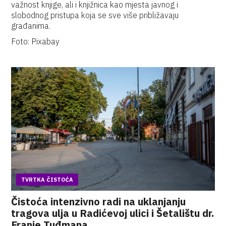
važnost knjige, ali i knjižnica kao mjesta javnog i
slobodnog pristupa koja se sve više približavaju
građanima.
Foto: Pixabay
TVRTKA ČISTOĆA
Čistoća intenzivno radi na uklanjanju
tragova ulja u Radićevoj ulici i Šetalištu dr.
Franje Tuđmana