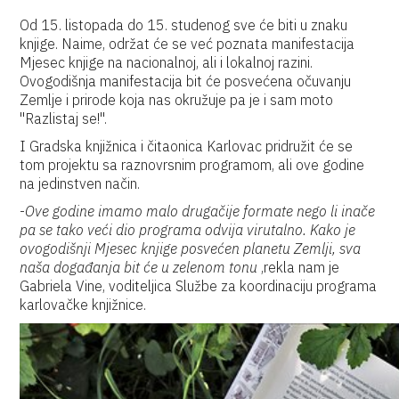
Od 15. listopada do 15. studenog sve će biti u znaku
knjige. Naime, održat će se već poznata manifestacija
Mjesec knjige na nacionalnoj, ali i lokalnoj razini.
Ovogodišnja manifestacija bit će posvećena očuvanju
Zemlje i prirode koja nas okružuje pa je i sam moto
"Razlistaj se!".
I Gradska knjižnica i čitaonica Karlovac pridružit će se
tom projektu sa raznovrsnim programom, ali ove godine
na jedinstven način.
-
Ove godine imamo malo drugačije formate nego li inače
pa se tako veći dio programa odvija virutalno. Kako je
ovogodišnji Mjesec knjige posvećen planetu Zemlji, sva
naša događanja bit će u zelenom tonu
,rekla nam je
Gabriela Vine, voditeljica Službe za koordinaciju programa
karlovačke knjižnice.