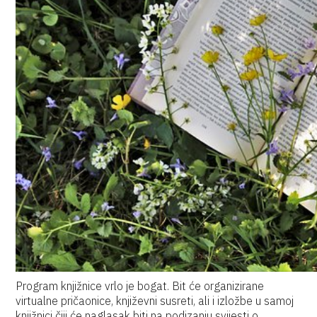
Program knjižnice vrlo je bogat. Bit će organizirane
virtualne pričaonice, književni susreti, ali i izložbe u samoj
knjižnici čiji će naglasak biti na podizanju svijesti o