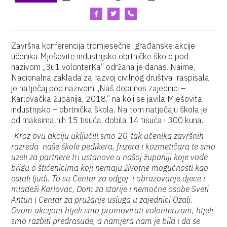
Završna konferencija tromjesečne građanske akcije
učenika Mješovite industrijsko obrtničke škole pod
nazivom „3u1 volonterKa“ održana je danas. Naime,
Nacionalna zaklada za razvoj civilnog društva raspisala
je natječaj pod nazivom „Naš doprinos zajednici –
Karlovačka županija, 2018.“ na koji se javila Mješovita
industrijsko – obrtnička škola. Na tom natječaju škola je
od maksimalnih 15 tisuća, dobila 14 tisuća i 300 kuna.
-
Kroz ovu akciju uključili smo 20-tak učenika završnih
razreda naše škole pedikera, frizera i kozmetičara te smo
uzeli za partnere tri ustanove u našoj županiji koje vode
brigu o štićenicima koji nemaju životne mogućnosti kao
ostali ljudi. To su Centar za odgoj i obrazovanje djece i
mladeži Karlovac, Dom za starije i nemoćne osobe Sveti
Antun i Centar za pružanje usluga u zajednici Ozalj.
Ovom akcijom htjeli smo promovirati volonterizam, htjeli
smo razbiti predrasude, a namjera nam je bila i da se