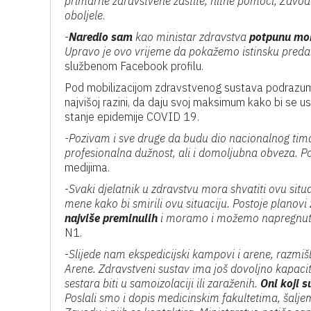
primarne zdravstvene zaštite, hitne pomoći, Zavoda
oboljele
.
-
Naredio sam
kao ministar zdravstva
potpunu mob
Upravo je ovo vrijeme da pokažemo istinsku pred
službenom Facebook profilu.
Pod mobilizacijom zdravstvenog sustava podrazumij
najvišoj razini, da daju svoj maksimum kako bi se 
stanje epidemije COVID 19.
-Pozivam i sve druge da budu dio nacionalnog tima ko
profesionalna dužnost, ali i domoljubna obveza. P
medijima.
-
Svaki djelatnik u zdravstvu mora shvatiti ovu situa
mene kako bi smirili ovu situaciju. Postoje planov
najviše preminulih
i moramo i možemo napregnuti
N1.
-
Slijede nam ekspedicijski kampovi i arene, raz
Arene. Zdravstveni sustav ima još dovoljno kapacite
sestara biti u samoizolaciji ili zaraženih.
Oni koji s
Poslali smo i dopis medicinskim fakultetima, šalje