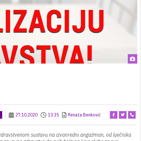
27.10.2020
13:35
Renata Benković
 zdravstvenom sustavu na izvanredni angažman, od liječnika