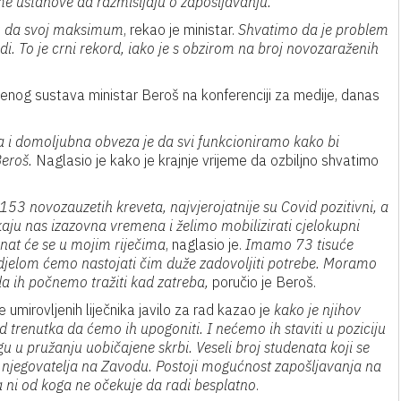
ame ustanove da razmišljaju o zapošljavanju.
tvu da svoj maksimum
, rekao je ministar.
Shvatimo da je problem
di. To je crni rekord, iako je s obzirom na broj novozaraženih
enog sustava ministar Beroš na konferenciji za medije, danas
na i domoljubna obveza je da svi funkcioniramo kako bi
Beroš.
Naglasio je kako je krajnje vrijeme da ozbiljno shvatimo
153 novozauzetih kreveta, najvjerojatnije su Covid pozitivni, a
aju nas izazovna vremena i želimo mobilizirati cjelokupni
znat će se u mojim riječima
, naglasio je.
Imamo 73 tisuće
odjelom ćemo nastojati čim duže zadovoljiti potrebe. Moramo
 da ih počnemo tražiti kad zatreba,
poručio je Beroš.
umirovljenih liječnika javilo za rad kazao je
kako je njihov
trenutka da ćemo ih upogoniti. I nećemo ih staviti u poziciju
ogu u pružanju uobičajene skrbi. Veseli broj studenata koji se
ica i njegovatelja na Zavodu. Postoji mogućnost zapošljavanja na
 ni od koga ne očekuje da radi besplatno
.