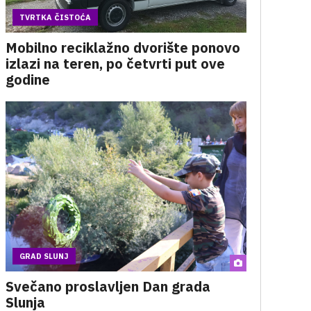
TVRTKA ČISTOĆA
Mobilno reciklažno dvorište ponovo
izlazi na teren, po četvrti put ove
godine
GRAD SLUNJ
Svečano proslavljen Dan grada
Slunja