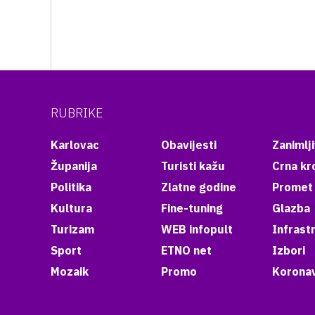
RUBRIKE
Karlovac
Obavijesti
Zanimlji
Županija
Turisti kažu
Crna kr
Politika
Zlatne godine
Promet
Kultura
Fine-tuning
Glazba
Turizam
WEB infopult
Infrast
Sport
ETNO net
Izbori
Mozaik
Promo
Koronav