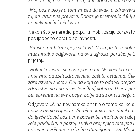
Zavodu i njih se kontaktira, Ministarstvo potiče s
-Moj poziv bio je u tom smislu da svaki u zdravs
tu, da virus nije prevara. Danas je preminulo 18 lju
na neki način i očekivan
.
Nakon što je naredio potpunu mobilizaciju zdravstv
poslijepodne obratio se javnosti.
-
Smisao mobilizacije je slikovit. Naša profesional
maksimalno odgovorili na ovu ugrozu, poručio
je 
prijetnju.
-
Bolnički sustav se postupno puni. Najveći broj od 
time smo oduzeli zdravstvenu zaštitu ostalima. Ček
zdravstveni sustav. Oni na koje se to odnosi prepo
zdravstvenih i nezdravstvenih djelatnika. Prerasp
biti spremni na sve opcije, bolje da su oni tu nego
Odgovarajući na novinarsko pitanje o tome koliko se 
odaziv hvale vrijedan
.
Vjerujem kako smo daleko od 
da liječe Covid pozitivne pacijente. Imali bi oni ul
žele priključiti, a postoji i veliki broj njegovatelj
određeno vrijeme u kriznim situacijama. Ova Vlada