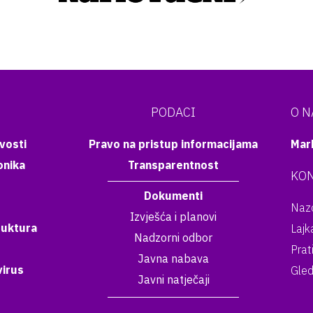
PODACI
O 
vosti
Pravo na pristup informacijama
Mar
onika
Transparentnost
KON
Dokumenti
Nazo
Izvješća i planovi
ruktura
Lajk
Nadzorni odbor
Prat
Javna nabava
irus
Gled
Javni natječaji