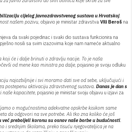
 za javno zdravstvo do svih bolnica koje skrbe za sve
ilizaciju cijelog javnozdravstvenog sustava u Hrvatskoj
.
anost našem pozivu
, objavio je ministar zdravstva
Vili Beroš
na
eva da svaki pojedinac i svaki dio sustava funkcionira na
uspješno nosili sa svim izazovima koje nam nameće aktualno
ji će i dalje brinuti o zdravlju nacije. To je naša
očevši od mene kao ministra pa dalje
, pojasnio je svoju odluku
ciju najozbiljnije i svi moramo dati sve od sebe, uključujući i
i za postepenu aktivaciju zdravstvenog sustava.
Danas je dan s
 naše kapacitete
, pojasnio je ministar svoju objavu u izjavi za
mišljamo o mogućnostima adekvatne opskrbe kisikom same
ta da odgovori na sve potrebe. Ali tko zna koliko će još
u već preboljeli koronu su osnov naše borbe u budućnosti
.
mo i srednjim školama, preko tisuću njegovateljica je na