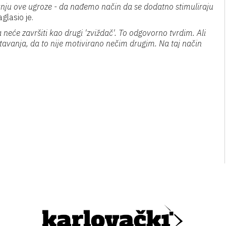
rajanju ove ugroze - da nađemo način da se dodatno stimuliraju
glasio je.
 neće završiti kao drugi 'zviždač'. To odgovorno tvrdim. Ali
tavanja, da to nije motivirano nečim drugim. Na taj način