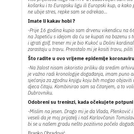
košarku i to Europsku ligu ili Europski kup, a ka
ne ubije stres, repke sam se odrekao...
Imate li kakav hobi ?
-Prije 16 godina kupio sam drvenu vikendicu na 
na Japetiću s idejom da ću se kupati na bazenu s
i igrati golf, trener mi je bio Kukoć u Dolini kardinal
zarastaju u travu. Preostalo mi je kositi travu, piliti
Što radite u ovo vrijeme epidemije koronavir
-Na žalost nisam iskoristio priliku da sredim arhi
je važno radi kronologije događanja, imam puno akr
sjećanja za zgodnu knjigu koju bih mogao objaviti
djeca čitaju. Kombinirao sam sa čitanjem, a to vol
Dubrovniku.
Odobreni su treninzi, kada očekujete potpuni
-Mislim na jesen. Drago mi je da Vlada, Plenković 
veseli da je moj prijatelj i naš Karlovčanin Tomis
bi se u našem gradu nešto pozitivno počelo događa
Branko Obradović