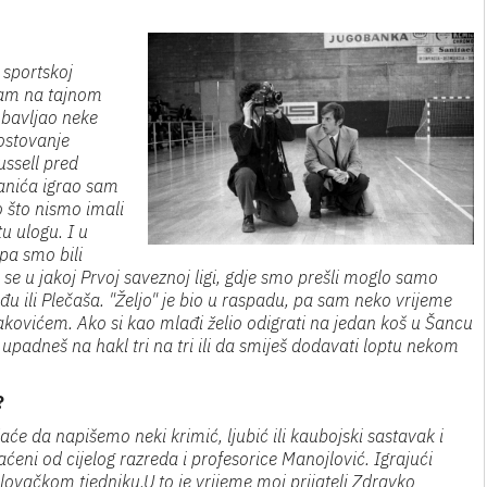
 sportskoj
nam na tajnom
 obavljao neke
gostovanje
ussell pred
anića igrao sam
to što nismo imali
u ulogu. I u
 pa smo bili
e u jakoj Prvoj saveznoj ligi, gdje smo prešli moglo samo
erđu ili Plečaša. "Željo" je bio u raspadu, pa sam neko vrijeme
lakovićem. Ako si kao mlađi želio odigrati na jedan koš u Šancu
 upadneš na hakl tri na tri ili da smiješ dodavati loptu nekom
?
će da napišemo neki krimić, ljubić ili kaubojski sastavak i
aćeni od cijelog razreda i profesorice Manojlović. Igrajući
lovačkom tjedniku.U to je vrijeme moj prijatelj Zdravko