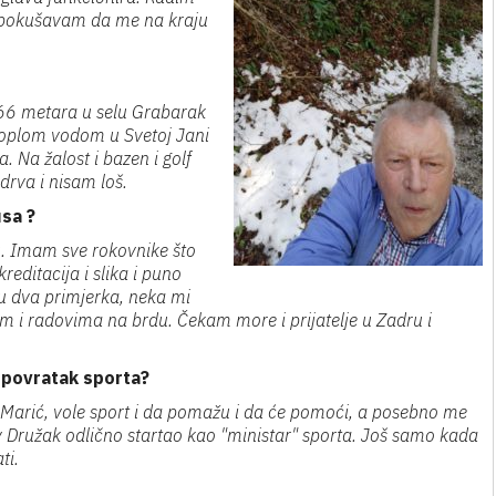
ko pokušavam da me na kraju
666 metara u selu Grabarak
 toplom vodom u Svetoj Jani
a. Na žalost i bazen i golf
 drva i nisam loš.
usa ?
vu. Imam sve rokovnike što
editacija i slika i puno
 u dva primjerka, neka mi
im i radovima na brdu. Čekam more i prijatelje u Zadru i
 povratak sporta?
i Marić, vole sport i da pomažu i da će pomoći, a posebno me
lav Družak odlično startao kao "ministar" sporta. Još samo kada
ti.