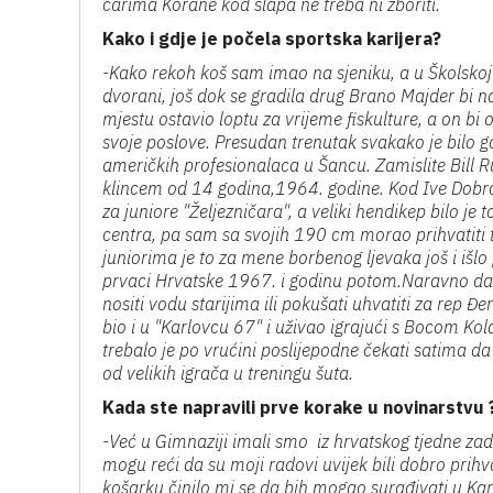
čarima Korane kod slapa ne treba ni zboriti.
Kako i gdje je počela sportska karijera?
-Kako rekoh koš sam imao na sjeniku, a u Školskoj
dvorani, još dok se gradila drug Brano Majder bi 
mjestu ostavio loptu za vrijeme fiskulture, a on bi
svoje poslove. Presudan trenutak svakako je bilo 
američkih profesionalaca u Šancu. Zamislite Bill R
klincem od 14 godina,1964. godine. Kod Ive Dobr
za juniore "Željezničara", a veliki hendikep bilo je 
centra, pa sam sa svojih 190 cm morao prihvatiti t
juniorima je to za mene borbenog ljevaka još i išlo
prvaci Hrvatske 1967. i godinu potom.Naravno da s
nositi vodu starijima ili pokušati uhvatiti za rep Đ
bio i u "Karlovcu 67" i uživao igrajući s Bocom Ko
trebalo je po vrućini poslijepodne čekati satima da
od velikih igrača u treningu šuta.
Kada ste napravili prve korake u novinarstvu 
-Već u Gimnaziji imali smo iz hrvatskog tjedne zada
mogu reći da su moji radovi uvijek bili dobro prihv
košarku činilo mi se da bih mogao surađivati u Kar