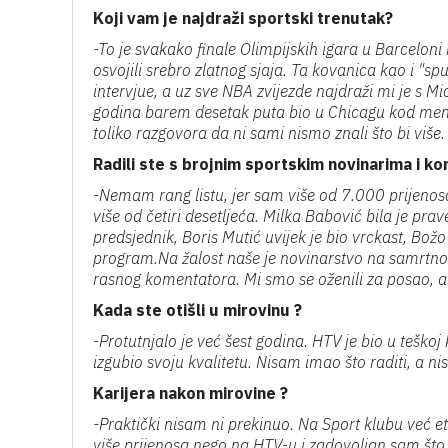
Koji vam je najdraži sportski trenutak?
-To je svakako finale Olimpijskih igara u Barcelo
osvojili srebro zlatnog sjaja. Ta kovanica kao i "sp
intervjue, a uz sve NBA zvijezde najdraži mi je 
godina barem desetak puta bio u Chicagu kod me
toliko razgovora da ni sami nismo znali što bi više.
Radili ste s brojnim sportskim novinarima i k
-Nemam rang listu, jer sam više od 7.000 prijenos
više od četiri desetljeća. Milka Babović bila je pr
predsjednik, Boris Mutić uvijek je bio vrckast, Bož
program.Na žalost naše je novinarstvo na samrtn
rasnog komentatora. Mi smo se oženili za posao, 
Kada ste otišli u mirovinu ?
-Protutnjalo je već šest godina. HTV je bio u teškoj
izgubio svoju kvalitetu. Nisam imao što raditi, a nis
Karijera nakon mirovine ?
-Praktički nisam ni prekinuo. Na Sport klubu već 
više prijenosa nego na HTV-u i zadovoljan sam što