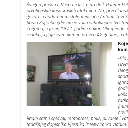
Švegao prešao u Večernji list, a urednik Ratimir Pe
prvoligaških košarkaških utakmica. No, prvi članak
govori o nadarenom stolnotenisaču Antunu Tovi S
Radio Zagrebu gdje me je volio stihoklepac Ivo Tomi
Zagrebu, u jesen 1972. godine nakon Olimpijade 
redakciju gdje sam ukupno proveo 42 godine, a u
Koje
kom
-Bio
Hrvat
Beog
spor
igar
godi
koša
radio
fini
novi
Radio sam i spidvej, motocross, boks, plivanje i 
tadašnjeg dopisnika Vjesnika iz New Yorka Vladimi