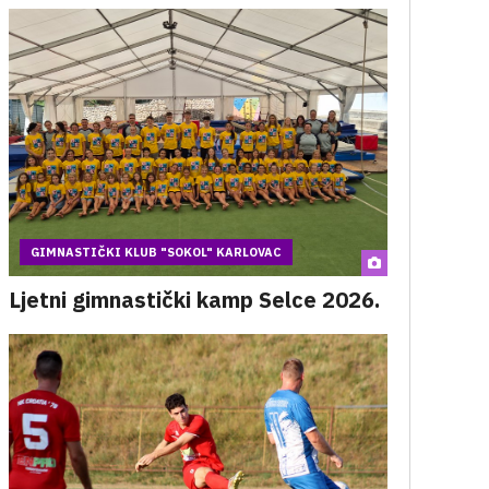
GIMNASTIČKI KLUB "SOKOL" KARLOVAC
Ljetni gimnastički kamp Selce 2026.