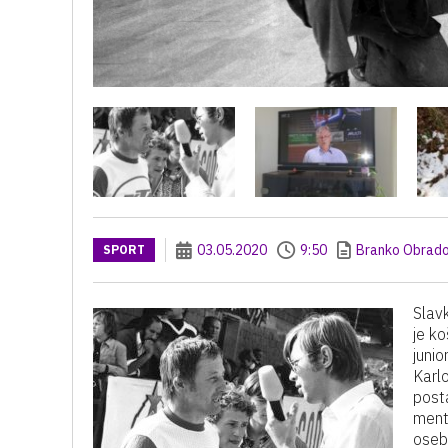
03.05.2020
9:50
Branko Obrado
SPORT
Slavk
je k
junio
Karlo
post
mento
oseb