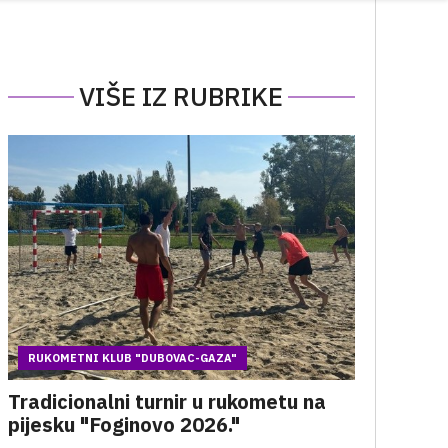
VIŠE IZ RUBRIKE
RUKOMETNI KLUB "DUBOVAC-GAZA"
Tradicionalni turnir u rukometu na
pijesku "Foginovo 2026."