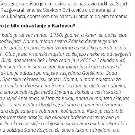
 šest godina otišao je u mirovinu, ali je nastavio raditi za Sport
. Razgovarali smo sa Slavkom Cvitkoviću o odrastanju u
ovcu, košarci, sportskom novinarstvu i brojnim drugim temama.
o je bilo odrastanje u Karlovcu?
kada je rat već minuo, 1950. godine, a Ameri su počeli slati
u podsvijesti. Naime, mlađa sestra Zdenka devet je godina
 ali sam joj po povijesnim izvorima u nekoliko navrata uspio
uh. Otac je bio vrhunski majstor za željezo i neke su od njegovih
 Bivši nogometni bek i krilo radio je u ŽEČE-u I nikada u 40
lom kvartu a ja sam rastao kombinirajući kruh sa masti ili
k bio je odlaziti po mlijeko susjedima Goršićima. Sada
, Sportsko rekreacijski centar. Naime, u mom haustoru za
 a u velikom dvorištu imali smo iscrtana igrališta za odbojku,
 smo bacali kuglu među šljivama, skakali u vis ili skakali
 susjed Ante imao je štap za hokej, nama bi moj tata sklepao
mafor. U nedostatku klizaljki igrali smo u gumenim čizmama.
tara duge sanjke s volanom i kočnicama. Kako je cesta bila
ugoturbinskog naselja. Na okolnim brdima naravno bilo je
mislio okove za skije.U skijaškim skokovima osobni rekord bio
 obližnju šumu Kozjaću išli smo s lukom i strijelom, a o