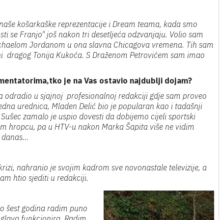
ni naše košarkaške reprezentacije i Dream teama, kada smo
usti se Franjo" još nakon tri desetljeća odzvanjaju. Volio sam
s Michaelom Jordanom u ona slavna Chicagova vremena. Tih sam
ni dragog Tonija Kukoća. S Draženom Petrovićem sam imao
omentatorima,tko je na Vas ostavio najdublji dojam?
a odradio u sjajnoj profesionalnoj redakciji gdje sam proveo
avedna urednica, Mladen Delić bio je popularan kao i tadašnji
o Sušec zamalo je uspio dovesti da dobijemo cijeli sportski
om hropcu, pa u HTV-u nakon Marka Šapita više ne vidim
a danas…
 krizi, nahranio je svojim kadrom sve novonastale televizije, a
am htio sjediti u redakciji.
eto šest godina radim puno
 glava funkcionira. Radim