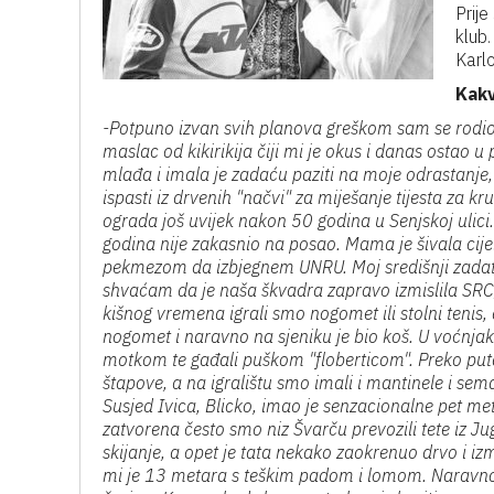
Prije
klub
Karl
Kakv
-Potpuno izvan svih planova greškom sam se rodio 
maslac od kikirikija čiji mi je okus i danas ostao 
mlađa i imala je zadaću paziti na moje odrastanje,
ispasti iz drvenih "načvi" za miješanje tijesta za kr
ograda još uvijek nakon 50 godina u Senjskoj ulici.
godina nije zakasnio na posao. Mama je šivala cije
pekmezom da izbjegnem UNRU. Moj središnji zadata
shvaćam da je naša škvadra zapravo izmislila SRC
kišnog vremena igrali smo nogomet ili stolni tenis,
nogomet i naravno na sjeniku je bio koš. U voćnjaku
motkom te gađali puškom "floberticom". Preko puta
štapove, a na igralištu smo imali i mantinele i se
Susjed Ivica, Blicko, imao je senzacionalne pet me
zatvorena često smo niz Švarču prevozili tete iz J
skijanje, a opet je tata nekako zaokrenuo drvo i iz
mi je 13 metara s teškim padom i lomom. Naravno u