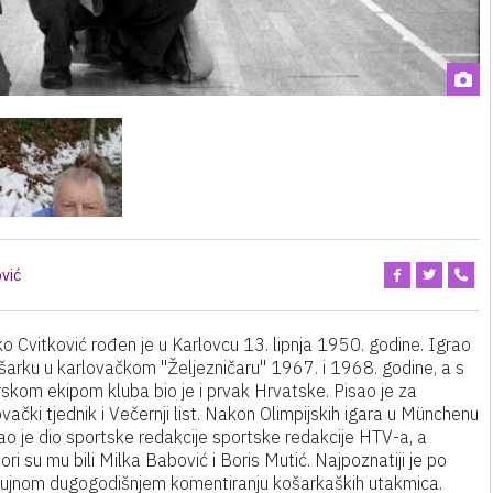
vić
o Cvitković rođen je u Karlovcu 13. lipnja 1950. godine. Igrao
ošarku u karlovačkom "Željezničaru" 1967. i 1968. godine, a s
rskom ekipom kluba bio je i prvak Hrvatske. Pisao je za
vački tjednik i Večernji list. Nakon Olimpijskih igara u Münchenu
ao je dio sportske redakcije sportske redakcije HTV-a, a
ri su mu bili Milka Babović i Boris Mutić. Najpoznatiji je po
ujnom dugogodišnjem komentiranju košarkaških utakmica.