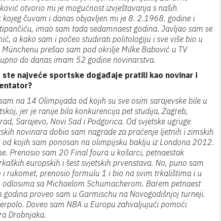
tković otvorio mi je mogućnost izvještavanja s naših
 kojeg čuvam i danas objavljen mi je 8. 2.1968. godine i
tipančiću, imao sam tada sedamnaest godina. Javljao sam se
ć, a kako sam i počeo studirati politologiju i sve više bio u
u Münchenu prešao sam pod okrilje Milke Babović u TV
kupno do danas imam 52 godine novinarstva.
 ste najveće sportske događaje pratili kao novinar i
entator?
 sam na 14 Olimpijada od kojih su sve osim sarajevske bile u
skoj, jer je ranije bila konkurencija pet studija, Zagreb,
rad, Sarajevo, Novi Sad i Podgorica. Od svjetske ugruge
tskih novinara dobio sam nagrade za praćenje ljetnih i zimskih
a od kojih sam ponosan na olimpijsku baklju iz Londona 2012.
ne. Prenosio sam 20 Final foura u košarci, petnaestak
rkaških europskih i šest svjetskih prvenstava. No, puno sam
 i rukomet, prenosio formulu 1 i bio na svim trkalištima i u
m odlosima sa Michaelom Schumacherom. Barem petnaest
h godina proveo sam u Garmischu na Novogodišnjoj turneji.
vaterpolo. Doveo sam NBA u Europu zahvaljujući pomoći
ra Drobnjaka.