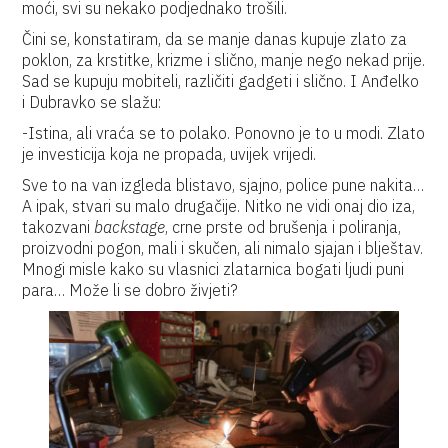
moći, svi su nekako podjednako trošili.
Čini se, konstatiram, da se manje danas kupuje zlato za
poklon, za krstitke, krizme i slično, manje nego nekad prije.
Sad se kupuju mobiteli, različiti gadgeti i slično. I Anđelko
i Dubravko se slažu:
-Istina, ali vraća se to polako. Ponovno je to u modi. Zlato
je investicija koja ne propada, uvijek vrijedi.
Sve to na van izgleda blistavo, sjajno, police pune nakita…
A ipak, stvari su malo drugačije. Nitko ne vidi onaj dio iza,
takozvani
backstage
, crne prste od brušenja i poliranja,
proizvodni pogon, mali i skučen, ali nimalo sjajan i blještav.
Mnogi misle kako su vlasnici zlatarnica bogati ljudi puni
para… Može li se dobro živjeti?