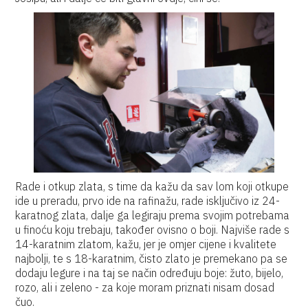
Rade i otkup zlata, s time da kažu da sav lom koji otkupe
ide u preradu, prvo ide na rafinažu, rade isključivo iz 24-
karatnog zlata, dalje ga legiraju prema svojim potrebama
u finoću koju trebaju, također ovisno o boji. Najviše rade s
14-karatnim zlatom, kažu, jer je omjer cijene i kvalitete
najbolji, te s 18-karatnim, čisto zlato je premekano pa se
dodaju legure i na taj se način određuju boje: žuto, bijelo,
rozo, ali i zeleno - za koje moram priznati nisam dosad
čuo.