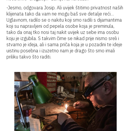
-Jesmo, odgovara Josip. Ali uvijek štitimo privatnost naših
klijenata tako da vam ne mogu baš sve detalje reći…
Uglavnom, radilo se o nakitu koji smo radili s dijamantima
koji su napravljeni od pepela osobe koja je preminula,
tako da onaj tko nosi taj nakit uvijek uz sebe ima osobu
koju je izgubila. S takvim čime se nikad prije nismo sreli i
stvarno je ideja, ali i sama priča koja je u pozadini te ideje
uistinu posebna i izuzetno nam je drago što smo imali
priliku takvo što raditi.