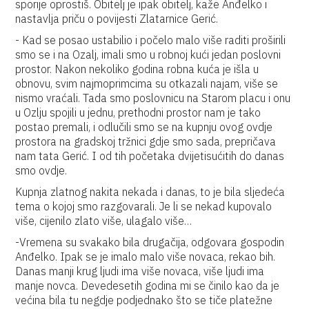
sporije oprostiš. Obitelj je ipak obitelj, kaže Anđelko i
nastavlja priču o povijesti Zlatarnice Gerić.
- Kad se posao ustabilio i počelo malo više raditi proširili
smo se i na Ozalj, imali smo u robnoj kući jedan poslovni
prostor. Nakon nekoliko godina robna kuća je išla u
obnovu, svim najmoprimcima su otkazali najam, više se
nismo vraćali. Tada smo poslovnicu na Starom placu i onu
u Ozlju spojili u jednu, prethodni prostor nam je tako
postao premali, i odlučili smo se na kupnju ovog ovdje
prostora na gradskoj tržnici gdje smo sada, prepričava
nam tata Gerić. I od tih početaka dvijetisućitih do danas
smo ovdje.
Kupnja zlatnog nakita nekada i danas, to je bila sljedeća
tema o kojoj smo razgovarali. Je li se nekad kupovalo
više, cijenilo zlato više, ulagalo više…
-Vremena su svakako bila drugačija, odgovara gospodin
Anđelko. Ipak se je imalo malo više novaca, rekao bih.
Danas manji krug ljudi ima više novaca, više ljudi ima
manje novca. Devedesetih godina mi se činilo kao da je
većina bila tu negdje podjednako što se tiče platežne