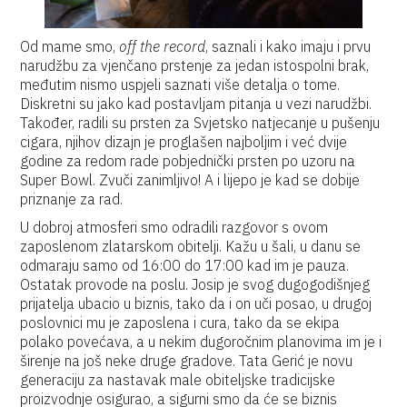
Od mame smo,
off the record
, saznali i kako imaju i prvu
narudžbu za vjenčano prstenje za jedan istospolni brak,
međutim nismo uspjeli saznati više detalja o tome.
Diskretni su jako kad postavljam pitanja u vezi narudžbi.
Također, radili su prsten za Svjetsko natjecanje u pušenju
cigara, njihov dizajn je proglašen najboljim i već dvije
godine za redom rade pobjednički prsten po uzoru na
Super Bowl. Zvuči zanimljivo! A i lijepo je kad se dobije
priznanje za rad.
U dobroj atmosferi smo odradili razgovor s ovom
zaposlenom zlatarskom obitelji. Kažu u šali, u danu se
odmaraju samo od 16:00 do 17:00 kad im je pauza.
Ostatak provode na poslu. Josip je svog dugogodišnjeg
prijatelja ubacio u biznis, tako da i on uči posao, u drugoj
poslovnici mu je zaposlena i cura, tako da se ekipa
polako povećava, a u nekim dugoročnim planovima im je i
širenje na još neke druge gradove. Tata Gerić je novu
generaciju za nastavak male obiteljske tradicijske
proizvodnje osigurao, a sigurni smo da će se biznis