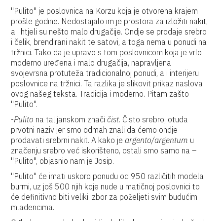
''Pulito'' je poslovnica na Korzu koja je otvorena krajem
prošle godine. Nedostajalo im je prostora za izložiti nakit,
a i htjeli su nešto malo drugačije. Ondje se prodaje srebro
i čelik, brendirani nakit te satovi, a toga nema u ponudi na
tržnici. Tako da je upravo s tom poslovnicom koja je vrlo
moderno uređena i malo drugačija, napravljena
svojevrsna protuteža tradicionalnoj ponudi, a i interijeru
poslovnice na tržnici. Ta razlika je slikovit prikaz naslova
ovog našeg teksta. Tradicija i moderno. Pitam zašto
''Pulito''.
-
Pulito
na talijanskom znači
čist
. Čisto srebro, otuda
prvotni naziv jer smo odmah znali da ćemo ondje
prodavati srebrni nakit. A kako je
argento/argentum
u
značenju srebro već iskorišteno, ostali smo samo na –
''Pulito'', objasnio nam je Josip.
''Pulito'' će imati uskoro ponudu od 950 različitih modela
burmi, uz još 500 njih koje nude u matičnoj poslovnici to
će definitivno biti veliki izbor za poželjeti svim budućim
mladencima.