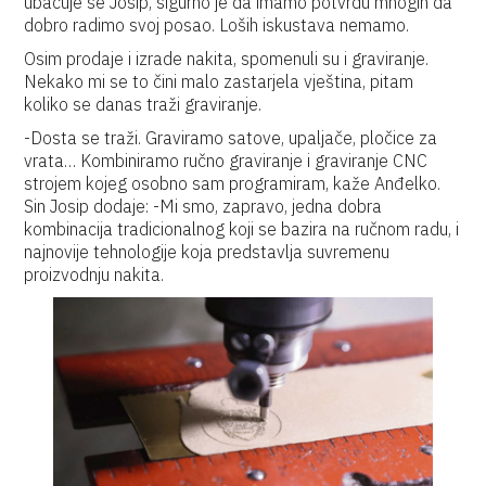
ubacuje se Josip, sigurno je da imamo potvrdu mnogih da
dobro radimo svoj posao. Loših iskustava nemamo.
Osim prodaje i izrade nakita, spomenuli su i graviranje.
Nekako mi se to čini malo zastarjela vještina, pitam
koliko se danas traži graviranje.
-Dosta se traži. Graviramo satove, upaljače, pločice za
vrata… Kombiniramo ručno graviranje i graviranje CNC
strojem kojeg osobno sam programiram, kaže Anđelko.
Sin Josip dodaje: -Mi smo, zapravo, jedna dobra
kombinacija tradicionalnog koji se bazira na ručnom radu, i
najnovije tehnologije koja predstavlja suvremenu
proizvodnju nakita.