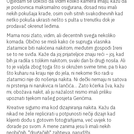
Ogledam se uokolo da vidim koliko kamera imaju, kažu da
je poslovnica maksimalno osigurana, dosad nisu imali
nekih pokušaja krađe, osim ovih sitnih svakodnevnih kad
netko pokuša ukrasti nešto s pulta u trenutku dok je
prodavač okrenut leđima.
Mama nosi zlato, vidim, ali decentnih svega nekoliko
komada. Obično se misli kako će supruga vlasnika
zlatarnice biti nakićena nakitom, međutim gospođi Ireni
se to ne sviđa. Kaže da joj prijateljice znaju reći – joj, kad
bih ja radila s tolikim nakitom, svaki dan bi drugi nosila. Ali
to je valjda zbog toga što si okružen svime time, pa ti kao
što kuharu na kraju nije do jela, ni nekome tko radi u
zlatarnici nije do nošenja nakita. Ni dečki nemaju ni satova
ni prstenja ni narukvica ni lančića… Zato kćerka Iva, kažu
mi, obožava nakit, ali ju nažalost nismo imali priliku
upoznati tijekom našeg posjeta Gerićima.
Kreative sigurno ima kod dizajniranja nakita. Kažu da
nikad ne žele replicirati u potpunosti nečiji dizajn kad
klijenti dođu s gotovim fotografijama, već uvijek to
dorade po svom. A mene zanima jesu li imali nekih
neobičnih, ''drugačijih'' zahtjeva, narudžbi.