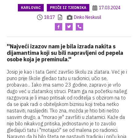
17.03.2024
KARLOVAC
PRIČE IZ TJEDNIKA
18:17
Dinko Neskusil
''Najveći izazov nam je bila izrada nakita s
dijamantima koji su bili napravljeni od pepela
osobe koja je preminula.''
Josip je kao i tata Gerić završio školu za zlatara. Već je i
puno prije škole gledao tatu u radionici, učio se,
probavao... Iako ima samo 23 godine, zapravo je vrlo
dugo već u zlatarskoj struci. Pitam ga na početku našeg
razgovora je li imao pritisak od roditelja s obzirom na to
da se ipak radi o obiteljskom biznisu koji treba netko
nastaviti, naslijediti. Tko zna, možda je htio biti nešto
sasvim drugo, a ''morao je'' završiti u zlatarnici. Kaže da
nije bilo nikakvog pritiska, jednostavno je to zavolio
gledajući tatu i ''motajući'' se od malena po radionici.
Naravno da bi bilo šteta ne nastaviti tradiciju i priču koja