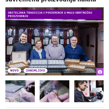
OBITELJSKA TRADICIJA I POVJERENJE U MALU OBRTNIČKU
PROIZVODNJU
NOVO
ZANIMLJIVO