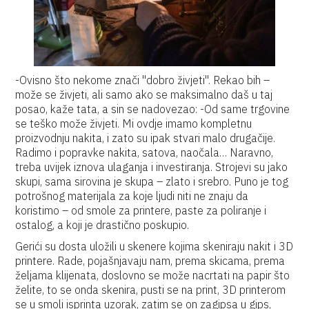
-Ovisno što nekome znači ''dobro živjeti''. Rekao bih –
može se živjeti, ali samo ako se maksimalno daš u taj
posao, kaže tata, a sin se nadovezao: -Od same trgovine
se teško može živjeti. Mi ovdje imamo kompletnu
proizvodnju nakita, i zato su ipak stvari malo drugačije.
Radimo i popravke nakita, satova, naočala… Naravno,
treba uvijek iznova ulaganja i investiranja. Strojevi su jako
skupi, sama sirovina je skupa – zlato i srebro. Puno je tog
potrošnog materijala za koje ljudi niti ne znaju da
koristimo – od smole za printere, paste za poliranje i
ostalog, a koji je drastično poskupio.
Gerići su dosta uložili u skenere kojima skeniraju nakit i 3D
printere. Rade, pojašnjavaju nam, prema skicama, prema
željama klijenata, doslovno se može nacrtati na papir što
želite, to se onda skenira, pusti se na print, 3D printerom
se u smoli isprinta uzorak, zatim se on zagipsa u gips,