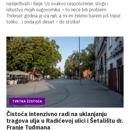
nasljeđivati i dalje. Uz ovakvo raspoloženje, slogu i
iskustvo mojih sugovornika – to neće biti problem.
Trideset godina je iza njih, a mi im želimo barem još triput
toliko… i onda još deset – do stotke!
TVRTKA ČISTOĆA
Čistoća intenzivno radi na uklanjanju
tragova ulja u Radićevoj ulici i Šetalištu dr.
Franje Tuđmana