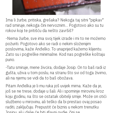
Ima li žurbe, pritiska, grešaka? Nekoga taj sitni ''pipkav''
rad smiruje, nekoga čini nervoznim… Pogotovo ako su tu
rokovi koji te pritišću da nešto završiš?
-Nema žurbe, sve ima svoj tijek izrade i mi to ne možemo
požuriti. Pogotovo ako se radi o nekim složenijim
poslovima, kaže Anđelko. To unaprijed kažemo klijentu.
Zato su i pogreške minimalne. Kod nas pogreške koštaju
puno.
-Tatu smiruje, mene živcira, dodaje Josip. On to baš radi iz
gušta, uživa u tom poslu, na stranu što svi od toga živimo,
ali na njemu se vidi da to baš obožava.
Pitam Anđelka je li mu ruka još uvijek mirna. Kaže da je,
još se ne trese, dodaje u šali. Ali i spominje mirovinu kroz
koju godinu, na što se ostatak obitelji smije. Može on otići
službeno u mirovinu, ali teško da bi prestao ovaj posao
raditi, zaključuju. Prepustit će biznis u nekom trenutku
Josipu, ali i dalje će biti glavni ovdje, čini se.