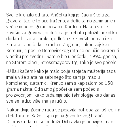
Sve je krenulo od tate Anđelka koji je išao u školu za
gravera, tad je to bilo traženo, a deficitarno zanimanje i
već je imao osiguran posao u Kordunu. Nakon što je
završio za gravera, budući da je trebalo položiti nekoliko
dodatnih ispita i praksu, odlučio se završiti odmah i za
zlatara. U početku je radio u Zagrebu, nakon vojske u
Kordunu, a poslije Domovinskog rata se odlučio pokrenuti
vlastitu proizvodnju. Sam je bio u početku, 1994. godina,
na Starom placu, Strossmayerov trg. Tako je sve počelo.
-U šali kažem kako je malo bolje stojeća mušterija tada
imala više zlata na sebi nego što sam ja imao u
kompletnoj zlatarnici. Krenuo sam s kapitalom od 150
grama nakita. Od samog početka sam počeo s
proizvodnjom, kako tada nije bilo tehnologije kao danas –
sve se radilo više-manje ručno.
Nakon dvije godine rada se pojavila potreba za još jednim
djelatnikom. Kaže, uspio je nagovoriti svog bratića
Dubravka da mu se pridruži. Dubravko je oduvijek imao