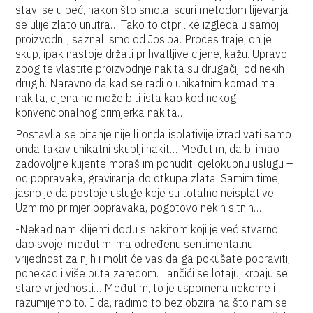
stavi se u peć, nakon što smola iscuri metodom lijevanja
se ulije zlato unutra… Tako to otprilike izgleda u samoj
proizvodnji, saznali smo od Josipa. Proces traje, on je
skup, ipak nastoje držati prihvatljive cijene, kažu. Upravo
zbog te vlastite proizvodnje nakita su drugačiji od nekih
drugih. Naravno da kad se radi o unikatnim komadima
nakita, cijena ne može biti ista kao kod nekog
konvencionalnog primjerka nakita…
Postavlja se pitanje nije li onda isplativije izrađivati samo
onda takav unikatni skuplji nakit… Međutim, da bi imao
zadovoljne klijente moraš im ponuditi cjelokupnu uslugu –
od popravaka, graviranja do otkupa zlata. Samim time,
jasno je da postoje usluge koje su totalno neisplative.
Uzmimo primjer popravaka, pogotovo nekih sitnih…
-Nekad nam klijenti dođu s nakitom koji je već stvarno
dao svoje, međutim ima određenu sentimentalnu
vrijednost za njih i molit će vas da ga pokušate popraviti,
ponekad i više puta zaredom. Lančići se lotaju, krpaju se
stare vrijednosti… Međutim, to je uspomena nekome i
razumijemo to. I da, radimo to bez obzira na što nam se