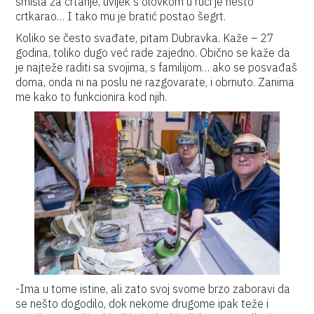
smisla za crtanje, uvijek s olovkom u ruci je nešto
crtkarao… I tako mu je bratić postao šegrt.
Koliko se često svađate, pitam Dubravka. Kaže – 27
godina, toliko dugo već rade zajedno. Obično se kaže da
je najteže raditi sa svojima, s familijom… ako se posvađaš
doma, onda ni na poslu ne razgovarate, i obrnuto. Zanima
me kako to funkcionira kod njih.
-Ima u tome istine, ali zato svoj svome brzo zaboravi da
se nešto dogodilo, dok nekome drugome ipak teže i