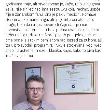
godinama traje, ali prvenstveno je, kaže, to bila njegova
želja. Nije sin jedinac, ima sestru Ivu koja, recimo, uopće
nije u zlatarskom fahu. Ona je pak u medicini. Pomaže
Gerićima oko marketinga, ali nju je interesiralo nešto
drugo, tako da i u Josipovom slučaju da nije imao
prvenstveno interesa i ljubavi prema izradi nakita, ne bi
radio to što radi, kaže. A radi posao po cijele dane, ima
crne prste, s širokim osmijehom radi ispred za pultom, ali i
iza u proizvodnji, programira i rukuje strojevima, vodi web
shop i društvene mreže… klasika, kaže, kako to biva kad
imaš svoju firmu.