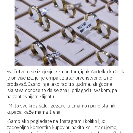
Svi četvero se izmjenjuje za pultom, ipak Anđelko kaže da
je on više iza, jer je on ipak zlatar prvenstveno, a ne
prodavač. Jasno, nije lako raditi s ljudima, ali godine
iskustva donose to da se znaju prilagoditi svakom, pa i
najzahtjevnijem klijentu.
-Mi to sve kroz šalu i zezanciju. Imamo i puno stalnih
kupaca, kaže mama Irena.
-Samo ako pogledate na Instagramu koliko ljudi
zadovoljno komentira kupovinu nakita koji izrađujemo,