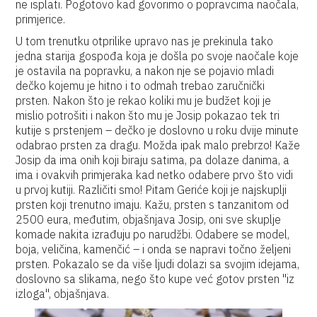
ne isplati. Pogotovo kad govorimo o popravcima naočala,
primjerice.
U tom trenutku otprilike upravo nas je prekinula tako
jedna starija gospođa koja je došla po svoje naočale koje
je ostavila na popravku, a nakon nje se pojavio mladi
dečko kojemu je hitno i to odmah trebao zaručnički
prsten. Nakon što je rekao koliki mu je budžet koji je
mislio potrošiti i nakon što mu je Josip pokazao tek tri
kutije s prstenjem – dečko je doslovno u roku dvije minute
odabrao prsten za dragu. Možda ipak malo prebrzo! Kaže
Josip da ima onih koji biraju satima, pa dolaze danima, a
ima i ovakvih primjeraka kad netko odabere prvo što vidi
u prvoj kutiji. Različiti smo! Pitam Geriće koji je najskuplji
prsten koji trenutno imaju. Kažu, prsten s tanzanitom od
2500 eura, međutim, objašnjava Josip, oni sve skuplje
komade nakita izrađuju po narudžbi. Odabere se model,
boja, veličina, kamenčić – i onda se napravi točno željeni
prsten. Pokazalo se da više ljudi dolazi sa svojim idejama,
doslovno sa slikama, nego što kupe već gotov prsten ''iz
izloga'', objašnjava.