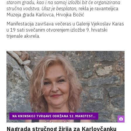
starom gradu, kao i na samoj izložbi bit će organizirana
stručna vodstva. Ulaz je besplatan,
rekla je ravanteljica
Muzeja grada Karlovca, Hrvojka Božić
Manifestacija završava večeras u Galeriji Vjekoslav Karas
u 19 sati svečanim otvorenjem izložbe 9. hrvatski
trijenale akvrela.
NA KNINSKOJ TVRĐAVI ODRŽANA 12. MANIFEST...
Nagrada stručnog žirija za Karlovčanku