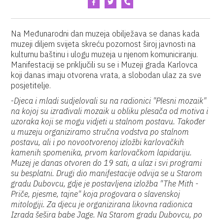
Na Međunarodni dan muzeja obilježava se danas kada
muzeji diljem svijeta skreću pozornost široj javnosti na
kulturnu baštinu i ulogu muzeja u njenom komuniciranju.
Manifestaciji se priključili su se i Muzeji grada Karlovca
koji danas imaju otvorena vrata, a slobodan ulaz za sve
posjetitelje.
-
Djeca i mladi sudjelovali su na radionici "Plesni mozaik"
na kojoj su izrađivali mozaik u obliku plesača od motiva i
uzoraka koji se mogu vidjeti u stalnom postavu. Također
u muzeju organiziramo stručna vodstva po stalnom
postavu, ali i po novootvorenoj izložbi karlovačkih
kamenih spomenika, prvom karlovačkom lapidariju.
Muzej je danas otvoren do 19 sati, a ulaz i svi programi
su besplatni. Drugi dio manifestacije odvija se u Starom
gradu Dubovcu, gdje je postavljena izložba "The Mith -
Priče, pjesme, tajne" koja progovara o slavenskoj
mitologiji. Za djecu je organizirana likovna radionica
Izrada šešira babe Jage. Na Starom gradu Dubovcu, po