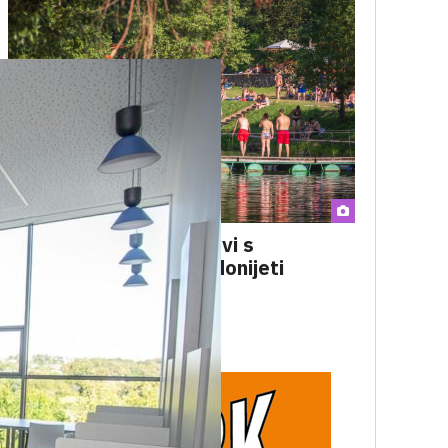
VREMENSKA PROGNOZA
U petak lokalni pljuskovi s
grmljavinom, mogli bi donijeti
popuštanje vrućine