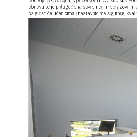
ponedjeljak, 8. rujna, s početkom nove školske godi
obnovu te je prilagođena suvremenim obrazovnim st
osigurat će učenicima i nastavnicima sigurnije, kvalite