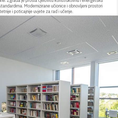
ne. Zgrada je prošla cjelovitu konstruktivnu i energetsku
andardima. Modernizirane učionice i obnovljeni prostori
tnije i poticajnije uvjete za rad i učenje.