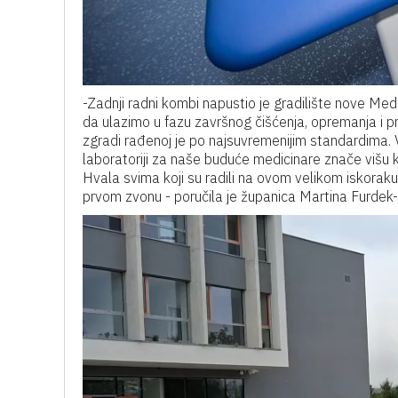
-Zadnji radni kombi napustio je gradilište nove Medi
da ulazimo u fazu završnog čišćenja, opremanja i p
zgradi rađenoj je po najsuvremenijim standardima. Vi
laboratoriji za naše buduće medicinare znače višu 
Hvala svima koji su radili na ovom velikom iskoraku
prvom zvonu - poručila je županica Martina Furdek-
Reproduktor
videozapisa