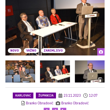
NOVO
VAŽNO
ZANIMLJIVO
23.11.2023
12:07
KARLOVAC
ŽUPANIJA
Branko Obradović
Branko Obradović