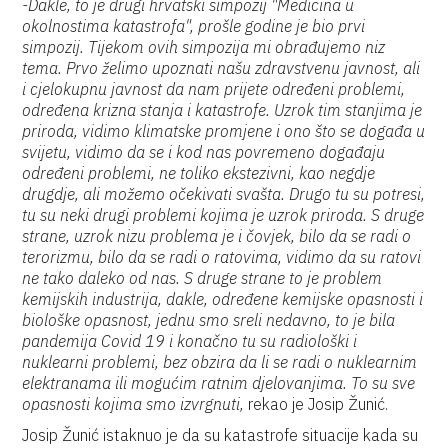
-Dakle, to je drugi hrvatski simpozij "Medicina u
okolnostima katastrofa", prošle godine je bio prvi
simpozij. Tijekom ovih simpozija mi obrađujemo niz
tema. Prvo želimo upoznati našu zdravstvenu javnost, ali
i cjelokupnu javnost da nam prijete određeni problemi,
određena krizna stanja i katastrofe. Uzrok tim stanjima je
priroda, vidimo klimatske promjene i ono što se događa u
svijetu, vidimo da se i kod nas povremeno događaju
određeni problemi, ne toliko ekstezivni, kao negdje
drugdje, ali možemo očekivati svašta. Drugo tu su potresi,
tu su neki drugi problemi kojima je uzrok priroda. S druge
strane, uzrok nizu problema je i čovjek, bilo da se radi o
terorizmu, bilo da se radi o ratovima, vidimo da su ratovi
ne tako daleko od nas. S druge strane to je problem
kemijskih industrija, dakle, određene kemijske opasnosti i
biološke opasnost, jednu smo sreli nedavno, to je bila
pandemija Covid 19 i konačno tu su radiološki i
nuklearni problemi, bez obzira da li se radi o nuklearnim
elektranama ili mogućim ratnim djelovanjima. To su sve
opasnosti kojima smo izvrgnuti,
rekao je Josip Žunić.
Josip Žunić istaknuo je da su katastrofe situacije kada su