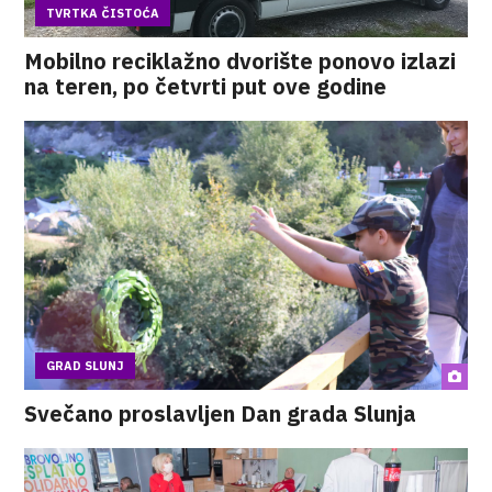
TVRTKA ČISTOĆA
Mobilno reciklažno dvorište ponovo izlazi
na teren, po četvrti put ove godine
GRAD SLUNJ
Svečano proslavljen Dan grada Slunja