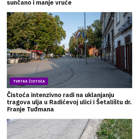
sunčano i manje vruće
TVRTKA ČISTOĆA
Čistoća intenzivno radi na uklanjanju
tragova ulja u Radićevoj ulici i Šetalištu dr.
Franje Tuđmana