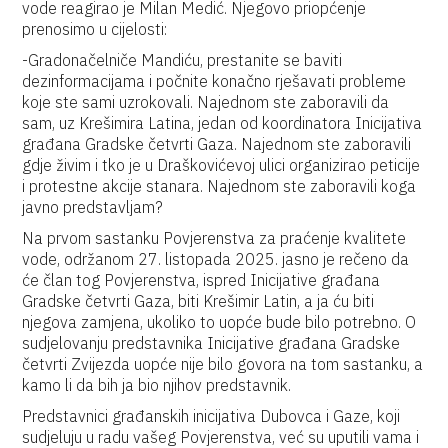
vode reagirao je Milan Medić. Njegovo priopćenje
prenosimo u cijelosti:
-Gradonačelniče Mandiću, prestanite se baviti
dezinformacijama i počnite konačno rješavati probleme
koje ste sami uzrokovali. Najednom ste zaboravili da
sam, uz Krešimira Latina, jedan od koordinatora Inicijativa
građana Gradske četvrti Gaza. Najednom ste zaboravili
gdje živim i tko je u Draškovićevoj ulici organizirao peticije
i protestne akcije stanara. Najednom ste zaboravili koga
javno predstavljam?
Na prvom sastanku Povjerenstva za praćenje kvalitete
vode, održanom 27. listopada 2025. jasno je rečeno da
će član tog Povjerenstva, ispred Inicijative građana
Gradske četvrti Gaza, biti Krešimir Latin, a ja ću biti
njegova zamjena, ukoliko to uopće bude bilo potrebno. O
sudjelovanju predstavnika Inicijative građana Gradske
četvrti Zvijezda uopće nije bilo govora na tom sastanku, a
kamo li da bih ja bio njihov predstavnik.
Predstavnici građanskih inicijativa Dubovca i Gaze, koji
sudjeluju u radu vašeg Povjerenstva, već su uputili vama i