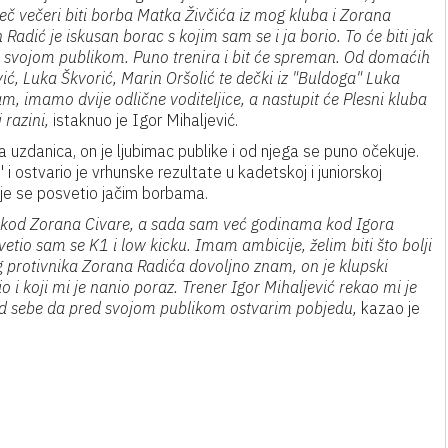
meč večeri biti borba Matka Živčića iz mog kluba i Zorana
 Radić je iskusan borac s kojim sam se i ja borio. To će biti jak
ed svojom publikom. Puno trenira i bit će spreman. Od domaćih
ć, Luka Škvorić, Marin Oršolić te dečki iz "Buldoga" Luka
m, imamo dvije odlične voditeljice, a nastupit će Plesni kluba
 razini,
istaknuo je Igor Mihaljević.
a uzdanica, on je ljubimac publike i od njega se puno očekuje.
 i ostvario je vrhunske rezultate u kadetskoj i juniorskoj
 gdje se posvetio jačim borbama.
 kod Zorana Civare, a sada sam već godinama kod Igora
etio sam se K1 i low kicku. Imam ambicije, želim biti što bolji
og protivnika Zorana Radića dovoljno znam, on je klupski
 i koji mi je nanio poraz. Trener Igor Mihaljević rekao mi je
od sebe da pred svojom publikom ostvarim pobjedu,
kazao je