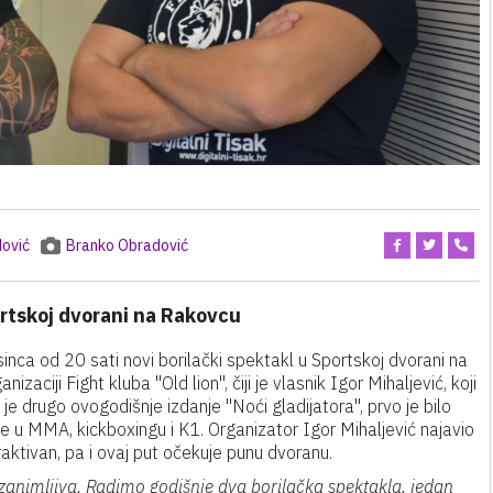
ović
Branko Obradović
ortskoj dvorani na Rakovcu
sinca od 20 sati novi borilački spektakl u Sportskoj dvorani na
zaciji Fight kluba "Old lion", čiji je vlasnik Igor Mihaljević, koji
 je drugo ovogodišnje izdanje "Noći gladijatora", prvo je bilo
orbe u MMA, kickboxingu i K1. Organizator Igor Mihaljević najavio
traktivan, pa i ovaj put očekuje punu dvoranu.
o zanimljiva. Radimo godišnje dva borilačka spektakla, jedan