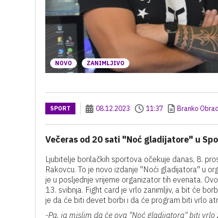
NOVO
ZANIMLJIVO
08.12.2023
11:37
Branko Obrad
SPORT
Večeras od 20 sati "Noć gladijatore" u Sp
Ljubitelje borilačkih sportova očekuje danas, 8. pro
Rakovcu. To je novo izdanje "Noći gladijatora" u organi
je u posljednje vrijeme organizator tih evenata. Ovo
13. svibnja. Fight card je vrlo zanimljiv, a bit će b
je da će biti devet borbi i da će program biti vrlo a
-Pa, ja mislim da će ova "Noć gladijatora" biti vrl