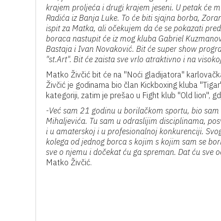
krajem proljeća i drugi krajem jeseni. U petak će 
Radića iz Banja Luke. To će biti sjajna borba, Zoran
ispit za Matka, ali očekujem da će se pokazati pr
boraca nastupit će iz mog kluba Gabriel Kuzmanovi
Bastaja i Ivan Novaković. Bit će super show progra
"st.Art". Bit će zaista sve vrlo atraktivno i na visokoj
Matko Živčić bit će na "Noći gladijatora" karlovačk
Živčić je godinama bio član Kickboxing kluba "Tigar"
kategoriji, zatim je prešao u Fight klub "Old lion",
-Već sam 21 godinu u borilačkom sportu, bio sam
Mihaljevića. Tu sam u odraslijim disciplinama, posv
i u amaterskoj i u profesionalnoj konkurenciji. Sv
kolega od jednog borca s kojim s kojim sam se borio
sve o njemu i dočekat ću ga spreman. Dat ću sve 
Matko Živčić.