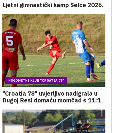
Ljetni gimnastički kamp Selce 2026.
NOGOMETNI KLUB "CROATIA 78"
"Croatia 78" uvjerljivo nadigrala u
Dugoj Resi domaću momčad s 11:1