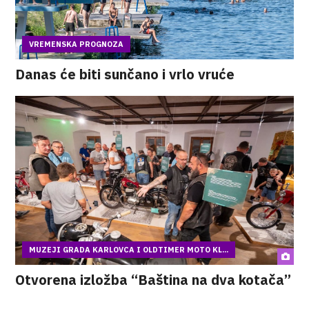
VREMENSKA PROGNOZA
Danas će biti sunčano i vrlo vruće
MUZEJI GRADA KARLOVCA I OLDTIMER MOTO KL...
Otvorena izložba “Baština na dva kotača”