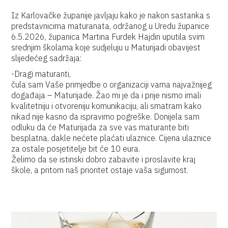
Iz Karlovačke županije javljaju kako je nakon sastanka s
predstavnicima maturanata, održanog u Uredu županice
6.5.2026, županica Martina Furdek Hajdin uputila svim
srednjim školama koje sudjeluju u Maturijadi obavijest
slijedećeg sadržaja:
-Dragi maturanti,
čula sam Vaše primjedbe o organizaciji vama najvažnijeg
događaja – Maturijade. Žao mi je da i prije nismo imali
kvalitetniju i otvoreniju komunikaciju, ali smatram kako
nikad nije kasno da ispravimo pogreške. Donijela sam
odluku da će Maturijada za sve vas maturante biti
besplatna, dakle nećete plaćati ulaznice. Cijena ulaznice
za ostale posjetitelje bit će 10 eura.
Želimo da se istinski dobro zabavite i proslavite kraj
škole, a pritom naš prioritet ostaje vaša sigurnost.