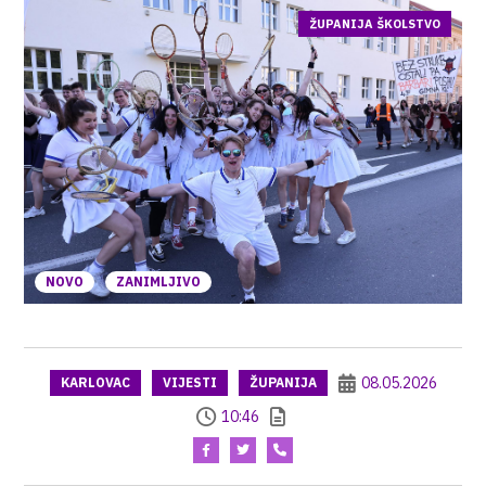
ŽUPANIJA ŠKOLSTVO
NOVO
ZANIMLJIVO
08.05.2026
KARLOVAC
VIJESTI
ŽUPANIJA
10:46